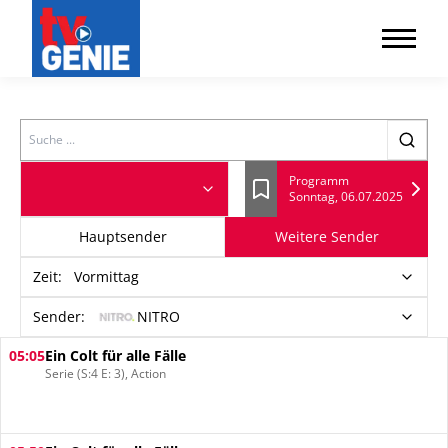
Search
Programm
Sonntag, 06.07.2025
Lesezeichen
Hauptsender
Weitere Sender
Zeit
:
Vormittag
Sender:
NITRO
05:05
Ein Colt für alle Fälle
Serie (S:4 E: 3), Action