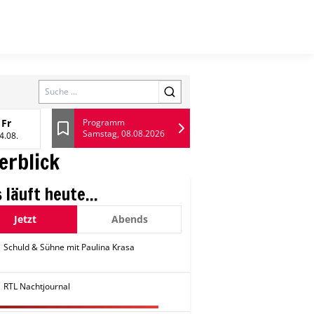
Search
Fr
Programm
Samstag, 08.08.2026
13 August
Freitag, 14 August
Lesezeichen
4.08.
erblick
 läuft heute...
Jetzt
Abends
Schuld & Sühne mit Paulina Krasa
RTL Nachtjournal