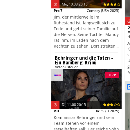
Mo, 10.08 20:15
Pro 7
Comedy
(USA 2025)
Jim, der mittlerweile im
Ruhestand ist, langweilt sich zu
D
Tode und geht seiner Familie auf
M
die Nerven. Seine Tochter Mandy
H
rät ihm, im Laden nach dem
A
Rechten zu sehen. Dort streiten
K
Georgie und Ruben über die
s
Behringer und die Toten –
richtige Strategie: Ruben will
U
Ein Bamberg-Krimi
sparen, Georgie investieren. Ob
g
Antoniusfeuer
die frischgebackenen Partner mit
M
Jims Hilfe einen Kompromiss
TIPP
d
finden werden?
s
Di, 11.08 20:15
RTL
Krimi
(D 2025)
Kommissar Behringer und sein
Team stehen vor einem
rätselhaften Fall: Der reiche Sohn