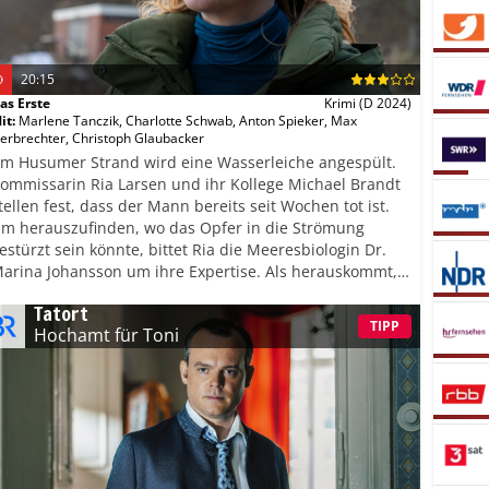
20:15
as Erste
Krimi
(D 2024)
it
:
Marlene Tanczik
,
Charlotte Schwab
,
Anton Spieker
,
Max
erbrechter
,
Christoph Glaubacker
m Husumer Strand wird eine Wasserleiche angespült.
ommissarin Ria Larsen und ihr Kollege Michael Brandt
tellen fest, dass der Mann bereits seit Wochen tot ist.
m herauszufinden, wo das Opfer in die Strömung
estürzt sein könnte, bittet Ria die Meeresbiologin Dr.
arina Johansson um ihre Expertise. Als herauskommt,
ass diese den Toten kannte, gerät die Wissenschaftlerin
Tatort
elbst ins Visier der Ermittler.
TIPP
Hochamt für Toni