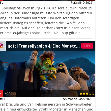
TL
Fußball
(D 2026)
. Spieltag: VfL Wolfsburg - 1. FC Kaiserslautern. Nach 29
ahren in der Bundesliga musste Wolfsburg den bitteren
ang ins Unterhaus antreten. Um den sofortigen
iederaufstieg zu schaffen, leiteten die "Wölfe" den
mbruch ein: Auf der Trainerbank sitzt in dieser Saison
er erst 38-jährige Tobias Strobl. Als Coup gilt die
erpflichtung von Fabian Reese: Der Ex-Kapitän von
ertha BSC galt im vergangenen Jahr als einer der
Hotel Transsilvanien 4: Eine Monster
TIPP
esten Akteure der 2. Liga und war mit zehn Toren und
Verwandlung
3 Vorlagen überdies der zweitbeste Scorer.
20:15
at.1
Animation
(USA 2022)
raf Dracula und Van Helsing geraten in Schwierigkeiten,
ls ein neu entwickelter Strahl Monster in Menschen und