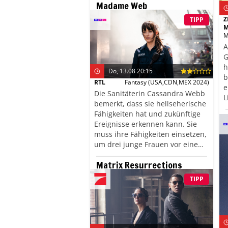
Madame Web
um Gedankenlesen,
Körpersprache und Manipulation
Z
TIPP
heraus. Wer behält die Nerven?
M
Und wer manipuliert am Ende
M
wen? Der Moderator Matthias
A
Opdenhövel freut sich auf einen
G
Abend voller überraschender
h
Do, 13.08 20:15
Wendungen.
b
RTL
Fantasy
(USA,CDN,MEX 2024)
e
Die Sanitäterin Cassandra Webb
L
bemerkt, dass sie hellseherische
u
Fähigkeiten hat und zukünftige
M
Ereignisse erkennen kann. Sie
muss ihre Fähigkeiten einsetzen,
um drei junge Frauen vor einem
Bösewicht zu beschützen, der sie
Matrix Resurrections
ermorden will. Doch dieser
verfügt ebenfalls über
TIPP
außergewöhnliche Fähigkeiten
und hat zudem mit Cassandras
Vergangenheit zu tun. Wird sie
es schaffen, ihren Gegner zu
besiegen?