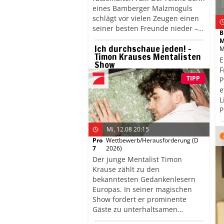
eines Bamberger Malzmoguls
schlägt vor vielen Zeugen einen
seiner besten Freunde nieder –
B
ohne erkennbares Motiv. Die
M
Ich durchschaue jeden! –
spannende Jagd nach dem
M
Timon Krauses Mentalisten
flüchtigen Mörder führt sie tief in
E
Show
das verzweigte Stollensystem der
F
Stadt, wobei immer wieder
TIPP
P
unerwartete Wendungen und
e
neue Geheimnisse ans Licht
L
kommen.
P
F
Mi, 12.08 20:15
g
V
Pro
Wettbewerb/Herausforderung
(D
7
2026)
g
Der junge Mentalist Timon
Krause zählt zu den
bekanntesten Gedankenlesern
Europas. In seiner magischen
Show fordert er prominente
Gäste zu unterhaltsamen
psychologischen Spielen rund