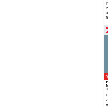
J
V
u
R
H
b
P
M
U
W
v
e