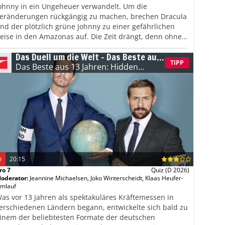
ohnny in ein Ungeheuer verwandelt. Um die
eränderungen rückgängig zu machen, brechen Dracula
nd der plötzlich grüne Johnny zu einer gefährlichen
eise in den Amazonas auf. Die Zeit drängt, denn ohne
eilmittel könnten ihre neuen Gestalten dauerhaft
Das Duell um die Welt – Das Beste aus
leiben.
13 Jahren: Hidden Champions
TIPP
Das Beste aus 13 Jahren: Hidden
Champions
(E: 12/12)
20:15
ro 7
Quiz
(D 2026)
oderator
:
Jeannine Michaelsen
,
Joko Winterscheidt
,
Klaas Heufer-
mlauf
as vor 13 Jahren als spektakuläres Kräftemessen in
erschiedenen Ländern begann, entwickelte sich bald zu
inem der beliebtesten Formate der deutschen