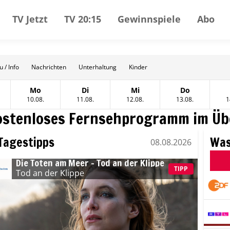
TV Jetzt
TV 20:15
Gewinnspiele
Abo
 / Info
Nachrichten
Unterhaltung
Kinder
Mo
Di
Mi
Do
t
tag, 09 August
Montag, 10 August
Dienstag, 11 August
Mittwoch, 12 August
Donnerstag, 
10.08.
11.08.
12.08.
13.08.
1
ostenloses Fernsehprogramm im Üb
Tagestipps
Was
08.08.2026
mstag, 08 August
Die Toten am Meer – Tod an der Klippe
TIPP
Tod an der Klippe