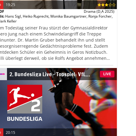
19:25
DF
Drama
(D,A 2025)
it
:
Hans Sigl
,
Heiko Ruprecht
,
Monika Baumgartner
,
Ronja Forcher
,
ark Keller
m Todestag seiner Frau stürzt der Gymnasialdirektor
ero Jung nach einem Schwindelangriff die Treppe
inunter. Dr. Martin Gruber behandelt ihn und stellt
esorgniserregende Gedächtnisprobleme fest. Zudem
ntdecken Schüler ein Geheimnis in Geros Notizbuch.
illi überlegt derweil, ob sie Rolfs Angebot annehmen
nd den Landhandel übernehmen soll, anstatt ihr langes
edizinstudium abzuwarten.
2. Bundesliga Live – Topspiel: VfL
LIVE
Wolfsburg – 1. FC Kaiserslautern
20:15