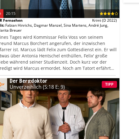
20:15
R Fernsehen
Krimi
(D 2022)
it
:
Fabian Hinrichs
,
Dagmar Manzel
,
Sina Martens
,
André Jung
,
arita Breuer
ines Tages wird Kommissar Felix Voss von seinem
reund Marcus Borchert angerufen, der inzwischen
farrer ist. Marcus lädt Felix zum Gottesdienst ein. Er will
twas über Antonia Hentschel enthüllen, Felix' große
iebe während seiner Studienzeit. Doch kurz vor der
redigt wird Marcus ermordet. Noch am Tatort erfährt
elix, dass sich Toni vor zwei Jahren das Leben
Der Bergdoktor
enommen hat. Felix ist der Meinung, dass es eine
TIPP
Unverzeihlich
(S:18 E: 9)
erbindung zwischen dem Tod von Toni und von Marcus
ibt.