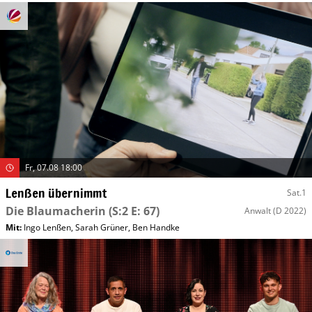
Fr, 07.08 18:00
Lenßen übernimmt
Sat.1
Die Blaumacherin
(S:2 E: 67)
Anwalt
(D 2022)
Mit
:
Ingo Lenßen
,
Sarah Grüner
,
Ben Handke