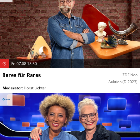
Fr, 07.08 18:30
Bares für Rares
ZDF Neo
Auktion
(D 2023)
Moderator
:
Horst Lichter