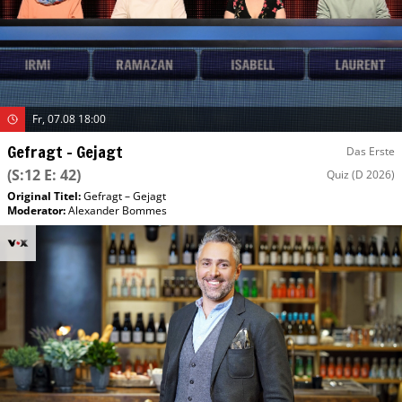
Fr, 07.08 18:00
Gefragt – Gejagt
Das Erste
(S:12 E: 42)
Quiz
(D 2026)
Original Titel:
Gefragt – Gejagt
Moderator
:
Alexander Bommes