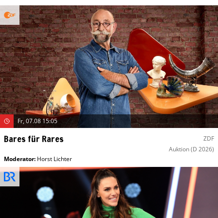
Fr, 07.08 15:05
Bares für Rares
ZDF
Auktion
(D 2026)
Moderator
:
Horst Lichter