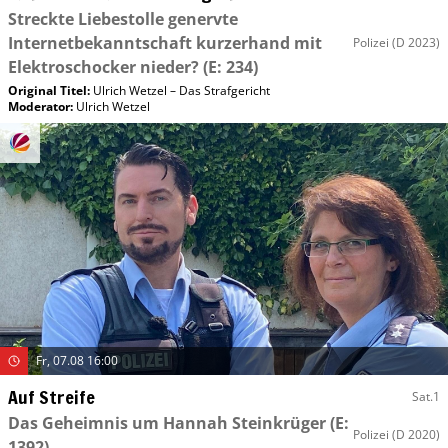
Streckte Liebestolle genervte
Internetbekanntschaft kurzerhand mit
Polizei
(D 2023)
Elektroschocker nieder?
(E: 234)
Original Titel:
Ulrich Wetzel – Das Strafgericht
Moderator
:
Ulrich Wetzel
Fr, 07.08 16:00
Auf Streife
Sat.1
Das Geheimnis um Hannah Steinkrüger
(E:
Polizei
(D 2020)
1392)