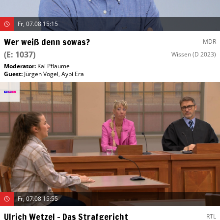
Fr, 07.08 15:15
Wer weiß denn sowas?
MDR
(E: 1037)
Wissen
(D 2023)
Moderator
:
Kai Pflaume
Guest
:
Jürgen Vogel
,
Aybi Era
Fr, 07.08 15:55
Ulrich Wetzel – Das Strafgericht
RTL