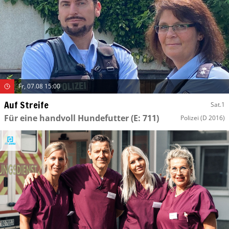
Fr, 07.08 15:00
Auf Streife
Sat.1
Für eine handvoll Hundefutter
(E: 711)
Polizei
(D 2016)