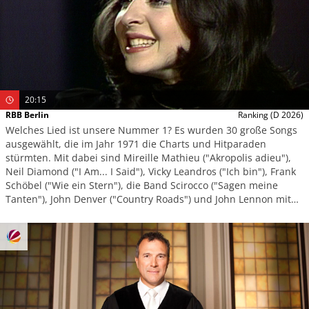
20:15
RBB Berlin
Ranking
(D 2026)
Welches Lied ist unsere Nummer 1? Es wurden 30 große Songs
ausgewählt, die im Jahr 1971 die Charts und Hitparaden
stürmten. Mit dabei sind Mireille Mathieu ("Akropolis adieu"),
Neil Diamond ("I Am... I Said"), Vicky Leandros ("Ich bin"), Frank
Schöbel ("Wie ein Stern"), die Band Scirocco ("Sagen meine
Tanten"), John Denver ("Country Roads") und John Lennon mit
seinem unsterblichen "Imagine". Eine Jury hat über die
Reihenfolge entschieden. Welcher Hit ist unsere Nummer 1?