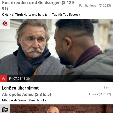
Kochfreuden und Geldsorgen
(S:12 E:
Famlienleben
(D 2025)
91)
Original Titel:
Hartz und herzlich – Tag für Tag Rostock
Fr, 07.08 18:30
Lenßen übernimmt
Sat.1
Akropolis Adieu
(S:3 E: 5)
Anwalt
(D 2022)
Mit
:
Sarah Grüner
,
Ben Handke