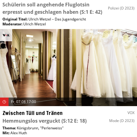
Schülerin soll angehende Fluglotsin
Polizei
(D 2023)
erpresst und geschlagen haben
(S:1 E: 42)
Original Titel:
Ulrich Wetzel – Das Jugendgericht
Moderator
:
Ulrich Wetzel
Fr, 07.08 17:00
Zwischen Tüll und Tränen
VOX
Hemmungslos verguckt
(S:12 E: 18)
Mode
(D 2023)
Thema:
Königsbrunn, "Perlenweiss"
Mit
:
Alex Huth