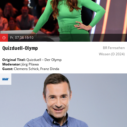
Fr, 07.08 15:10
Quizduell-Olymp
BR Fernsehen
Wissen
(D 2024)
Original Titel:
Quizduell – Der Olymp
Moderator
:
Jörg Pilawa
Guest
:
Clemens Schick
,
Franz Dinda