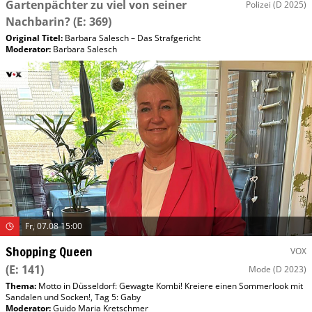
Gartenpächter zu viel von seiner
Polizei
(D 2025)
Nachbarin?
(E: 369)
Original Titel:
Barbara Salesch – Das Strafgericht
Moderator
:
Barbara Salesch
Fr, 07.08 15:00
Shopping Queen
VOX
(E: 141)
Mode
(D 2023)
Thema:
Motto in Düsseldorf: Gewagte Kombi! Kreiere einen Sommerlook mit
Sandalen und Socken!, Tag 5: Gaby
Moderator
:
Guido Maria Kretschmer