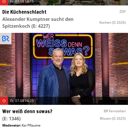
Fr, 07.08 14:15
Die Küchenschlacht
ZDF
Alexander Kumptner sucht den
Kochen
(D 2026)
Spitzenkoch
(E: 4227)
Fr, 07.08 14:25
Wer weiß denn sowas?
BR Fernsehen
(E: 1346)
Wissen
(D 2025)
Moderator
:
Kai Pflaume