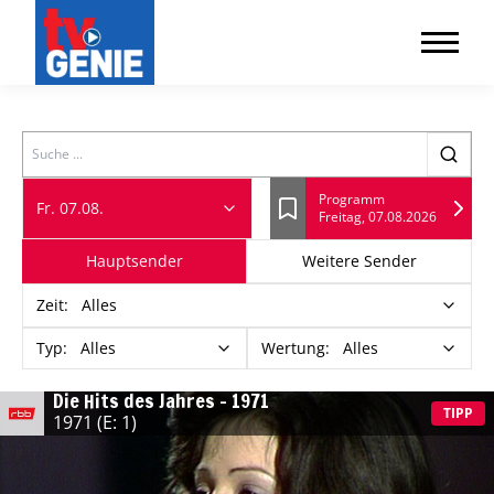
Search
Programm
Fr. 07.08.
Freitag, 07.08.2026
Lesezeichen
Hauptsender
Weitere Sender
Zeit
:
Alles
Typ
:
Alles
Wertung
:
Alles
Die Hits des Jahres – 1971
TIPP
1971
(E: 1)