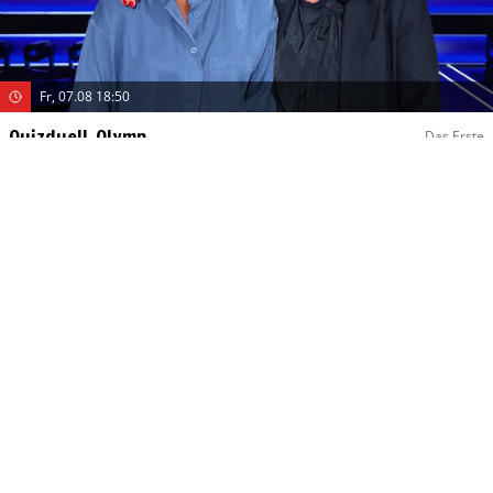
Fr, 07.08 18:50
Quizduell-Olymp
Das Erste
(E: 565/589)
Wissen
(D 2026)
Original Titel:
Quizduell – Der Olymp
Moderator
:
Esther Sedlaczek
Guest
:
Arabella Kiesbauer
,
Bärbel Schäfer