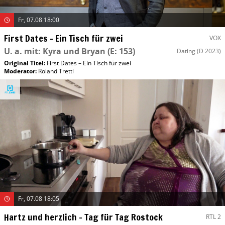
Fr, 07.08 18:00
First Dates – Ein Tisch für zwei
VOX
U. a. mit: Kyra und Bryan
(E: 153)
Dating
(D 2023)
Original Titel:
First Dates – Ein Tisch für zwei
Moderator
:
Roland Trettl
Fr, 07.08 18:05
Hartz und herzlich – Tag für Tag Rostock
RTL 2