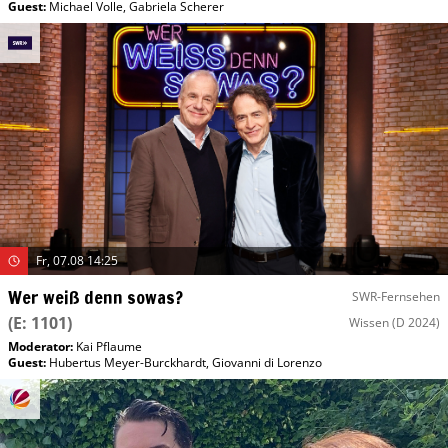
Guest
:
Michael Volle
,
Gabriela Scherer
Fr, 07.08 14:25
Wer weiß denn sowas?
SWR-Fernsehen
(E: 1101)
Wissen
(D 2024)
Moderator
:
Kai Pflaume
Guest
:
Hubertus Meyer-Burckhardt
,
Giovanni di Lorenzo