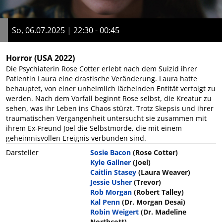
So, 06.07.2025 | 22:30 - 00:45
Horror
(USA 2022)
Die Psychiaterin Rose Cotter erlebt nach dem Suizid ihrer
Patientin Laura eine drastische Veränderung. Laura hatte
behauptet, von einer unheimlich lächelnden Entität verfolgt zu
werden. Nach dem Vorfall beginnt Rose selbst, die Kreatur zu
sehen, was ihr Leben ins Chaos stürzt. Trotz Skepsis und ihrer
traumatischen Vergangenheit untersucht sie zusammen mit
ihrem Ex-Freund Joel die Selbstmorde, die mit einem
geheimnisvollen Ereignis verbunden sind.
Darsteller
Sosie Bacon
(Rose Cotter)
Kyle Gallner
(Joel)
Caitlin Stasey
(Laura Weaver)
Jessie Usher
(Trevor)
Rob Morgan
(Robert Talley)
Kal Penn
(Dr. Morgan Desai)
Robin Weigert
(Dr. Madeline
Northcott)