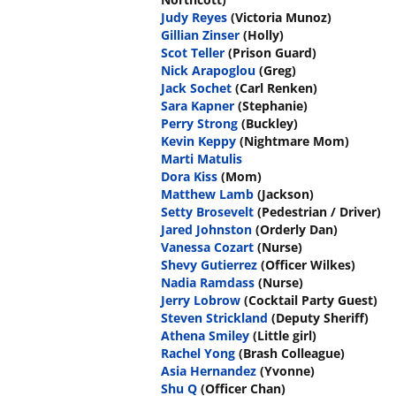
Judy Reyes
(Victoria Munoz)
Gillian Zinser
(Holly)
Scot Teller
(Prison Guard)
Nick Arapoglou
(Greg)
Jack Sochet
(Carl Renken)
Sara Kapner
(Stephanie)
Perry Strong
(Buckley)
Kevin Keppy
(Nightmare Mom)
Marti Matulis
Dora Kiss
(Mom)
Matthew Lamb
(Jackson)
Setty Brosevelt
(Pedestrian / Driver)
Jared Johnston
(Orderly Dan)
Vanessa Cozart
(Nurse)
Shevy Gutierrez
(Officer Wilkes)
Nadia Ramdass
(Nurse)
Jerry Lobrow
(Cocktail Party Guest)
Steven Strickland
(Deputy Sheriff)
Athena Smiley
(Little girl)
Rachel Yong
(Brash Colleague)
Asia Hernandez
(Yvonne)
Shu Q
(Officer Chan)