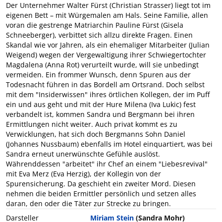
Der Unternehmer Walter Fürst (Christian Strasser) liegt tot im
eigenen Bett – mit Würgemalen am Hals. Seine Familie, allen
voran die gestrenge Matriarchin Pauline Fürst (Gisela
Schneeberger), verbittet sich allzu direkte Fragen. Einen
Skandal wie vor Jahren, als ein ehemaliger Mitarbeiter (Julian
Weigend) wegen der Vergewaltigung ihrer Schwiegertochter
Magdalena (Anna Rot) verurteilt wurde, will sie unbedingt
vermeiden. Ein frommer Wunsch, denn Spuren aus der
Todesnacht führen in das Bordell am Ortsrand. Doch selbst
mit dem "Insiderwissen" ihres örtlichen Kollegen, der im Puff
ein und aus geht und mit der Hure Milena (Iva Lukic) fest
verbandelt ist, kommen Sandra und Bergmann bei ihren
Ermittlungen nicht weiter. Auch privat kommt es zu
Verwicklungen, hat sich doch Bergmanns Sohn Daniel
(Johannes Nussbaum) ebenfalls im Hotel einquartiert, was bei
Sandra erneut unerwünschte Gefühle auslöst.
Währenddessen "arbeitet" ihr Chef an einem "Liebesrevival"
mit Eva Merz (Eva Herzig), der Kollegin von der
Spurensicherung. Da geschieht ein zweiter Mord. Diesen
nehmen die beiden Ermittler persönlich und setzen alles
daran, den oder die Täter zur Strecke zu bringen.
Darsteller
Miriam Stein
(Sandra Mohr)