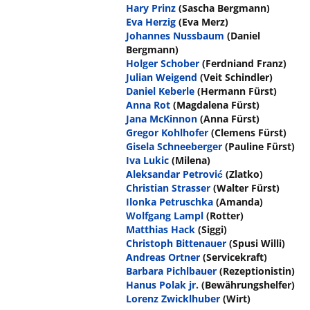
Hary Prinz
(Sascha Bergmann)
Eva Herzig
(Eva Merz)
Johannes Nussbaum
(Daniel
Bergmann)
Holger Schober
(Ferdniand Franz)
Julian Weigend
(Veit Schindler)
Daniel Keberle
(Hermann Fürst)
Anna Rot
(Magdalena Fürst)
Jana McKinnon
(Anna Fürst)
Gregor Kohlhofer
(Clemens Fürst)
Gisela Schneeberger
(Pauline Fürst)
Iva Lukic
(Milena)
Aleksandar Petrović
(Zlatko)
Christian Strasser
(Walter Fürst)
Ilonka Petruschka
(Amanda)
Wolfgang Lampl
(Rotter)
Matthias Hack
(Siggi)
Christoph Bittenauer
(Spusi Willi)
Andreas Ortner
(Servicekraft)
Barbara Pichlbauer
(Rezeptionistin)
Hanus Polak jr.
(Bewährungshelfer)
Lorenz Zwicklhuber
(Wirt)