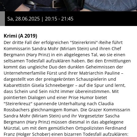
Sa, 28.06.2025 | 20:15 - 21:45
Krimi
(A 2019)
Der dritte Fall der erfolgreichen "Steirerkrimi"-Reihe führt
Kommissarin Sandra Mohr (Miriam Stein) und ihren Chef
Bergmann (Hary Prinz) in ein abgelegenes Tal, wo sie einen
seltsamen Todesfall aufzuklären haben. Bei den Ermittlungen
kommt das ungleiche Duo den dunklen Geheimnissen der
Unternehmerfamilie Fürst und ihrer Matriarchin Pauline –
dargestellt von der preisgekrönten Schauspielerin und
Kabarettistin Gisela Schneeberger – auf die Spur und lernt,
dass Schein und Sein nicht immer übereinstimmen. Mit
pointierten Dialogen und einer Prise Humor bietet
"Steirerkreuz" spannende Unterhaltung nach Claudia
Rossbachers gleichnamigem Roman. Die Grazer Kommissarin
Sandra Mohr (Miriam Stein) und ihr Vorgesetzter Sascha
Bergmann (Hary Prinz) müssen diesmal in das abgelegene
Mürztal, um mit dem gemütlichen Ortspolizisten Ferdinand
Franz (Holger Schober) einen bizarren Todesfall aufzuklären: