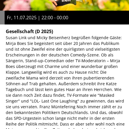
Fr, 11.07.2025 | 22:00 - 00:00
Gesellschaft
(D 2025)
Susan Link und Micky Beisenherz begrüßen folgende Gäste:
Mirja Boes Sie begeistert seit über 20 Jahren das Publikum
und ist ohne Zweifel eine der quirligsten und vielseitigsten
Erscheinungen in der deutschen Comedy-Szene. Ob als
Sängerin, Stand-up-Comedian oder TV-Moderatorin – Mirja
Boes überzeugt mit Charme und einer wunderbar großen
Klappe. Langweilig wird es auch zu Hause nicht: Die
zweifache Mama wird derzeit von ihren pubertierenden
Söhnen auf Trab gehalten. Außerdem schreibt ihre Katze
Tagebuch und lässt kein gutes Haar an ihren Herrchen. Wie
sie dann noch Zeit dazu findet, TV-Formate wie "Masked
Singer" und "LOL- Last One Laughing" zu gewinnen, das wird
sie uns verraten. Franz Müntefering Noch immer zählt er zu
den bekanntesten Politikern Deutschlands. Und das, obwohl
das SPD-Urgestein schon lange nicht mehr in der ersten
Reihe der Politik mitmischt. Dass er aber sehr wohl noch eine