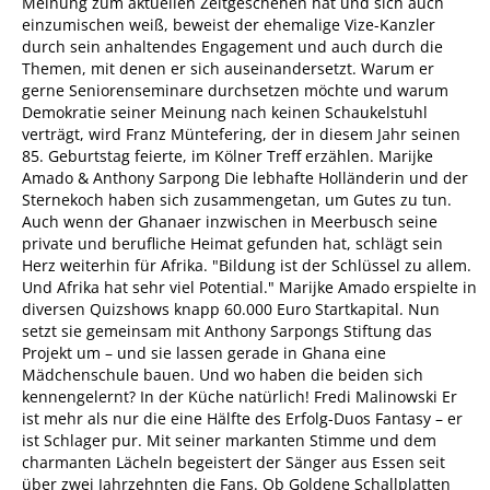
Meinung zum aktuellen Zeitgeschehen hat und sich auch
einzumischen weiß, beweist der ehemalige Vize-Kanzler
durch sein anhaltendes Engagement und auch durch die
Themen, mit denen er sich auseinandersetzt. Warum er
gerne Seniorenseminare durchsetzen möchte und warum
Demokratie seiner Meinung nach keinen Schaukelstuhl
verträgt, wird Franz Müntefering, der in diesem Jahr seinen
85. Geburtstag feierte, im Kölner Treff erzählen. Marijke
Amado & Anthony Sarpong Die lebhafte Holländerin und der
Sternekoch haben sich zusammengetan, um Gutes zu tun.
Auch wenn der Ghanaer inzwischen in Meerbusch seine
private und berufliche Heimat gefunden hat, schlägt sein
Herz weiterhin für Afrika. "Bildung ist der Schlüssel zu allem.
Und Afrika hat sehr viel Potential." Marijke Amado erspielte in
diversen Quizshows knapp 60.000 Euro Startkapital. Nun
setzt sie gemeinsam mit Anthony Sarpongs Stiftung das
Projekt um – und sie lassen gerade in Ghana eine
Mädchenschule bauen. Und wo haben die beiden sich
kennengelernt? In der Küche natürlich! Fredi Malinowski Er
ist mehr als nur die eine Hälfte des Erfolg-Duos Fantasy – er
ist Schlager pur. Mit seiner markanten Stimme und dem
charmanten Lächeln begeistert der Sänger aus Essen seit
über zwei Jahrzehnten die Fans. Ob Goldene Schallplatten