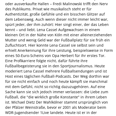
oder ausverkaufte Hallen – Fredi Malinowski trifft den Nerv
des Publikums. Privat wie musikalisch steht er für
Authentizität, große Gefühle und ein bisschen Glitzer auf
dem Lebensweg. Auch wenn dieser nicht immer leicht war,
spürt jeder, der ihm zuhört: Hier singt einer, der das Leben
kennt – und liebt. Lena Cassel Aufgewachsen in einem
kleinen Ort in der Nähe von Köln mit einer alleinerziehenden
Mutter und wenig Geld war der Fußballplatz für sie früh ein
Zufluchtsort. Hier konnte Lena Cassel sie selbst sein und
erhielt Anerkennung für ihre Leistung, beispielsweise in Form
eines 50-Euro-Scheins von Opa Herbert für ihr erstes Tor.
Eine Profikarriere folgte nicht, dafür führte ihre
Fußballbegeisterung sie in den Sportjournalismus. Heute
moderiert Lena Cassel mehrere Fußballsendungen und ist
Host eines täglichen Fußball-Podcasts. Der Weg dorthin war
für sie nicht einfach und noch heute kämpft sie manchmal
mit dem Gefühl, nicht so richtig dazuzugehören. Auf eine
Sache kann sie sich jedoch immer verlassen: die Liebe zum
Fußball, die "die wirklich große Konstante" in ihrem Leben
ist. Michael Dietz Der Wahlkölner stammt ursprünglich von
der Pfälzer Weinstraße, bevor er 2001 als Moderator beim
WDR-Jugendsender 1Live landete. Heute ist er in der