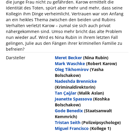
die junge Frau nicht zu gefährden. Karow ermittelt die
Identität des Toten, spürt aber mehr und mehr, dass seine
Kollegin ihm Dinge verheimlicht. Vertrauen war von Anfang
an ein heikles Thema zwischen den beiden und Rubins
Verhalten verletzt Karow – zumal sie sich auch privat
nähergekommen sind. Umso mehr bricht das alte Problem
nun wieder auf. Wird es Nina Rubin in ihrem letzten Fall
gelingen, Julie aus den Fängen ihrer kriminellen Familie zu
befreien?
Darsteller
Meret Becker
(Nina Rubin)
Mark Waschke
(Robert Karow)
Oleg Tikhomirov
(Yasha
Bolschakow)
Nadeshda Brennicke
(Kriminaldirektorin)
Tan Çağlar
(Malik Aslan)
Jeanette Spassova
(Koshka
Bolschakow)
Gode Benedix
(Staatsanwalt
Kemmrich)
Tristan Seith
(Polizeipsychologe)
Miguel Francisco
(Kollege 1)