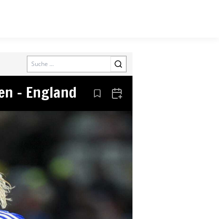
Search
en – England
Aus den Lesezeichen entfernen
Zum Kalender hinzufügen