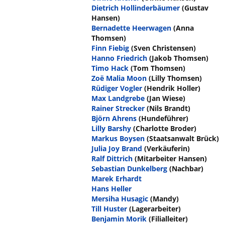
Dietrich Hollinderbäumer
(Gustav
Hansen)
Bernadette Heerwagen
(Anna
Thomsen)
Finn Fiebig
(Sven Christensen)
Hanno Friedrich
(Jakob Thomsen)
Timo Hack
(Tom Thomsen)
Zoë Malia Moon
(Lilly Thomsen)
Rüdiger Vogler
(Hendrik Holler)
Max Landgrebe
(Jan Wiese)
Rainer Strecker
(Nils Brandt)
Björn Ahrens
(Hundeführer)
Lilly Barshy
(Charlotte Broder)
Markus Boysen
(Staatsanwalt Brück)
Julia Joy Brand
(Verkäuferin)
Ralf Dittrich
(Mitarbeiter Hansen)
Sebastian Dunkelberg
(Nachbar)
Marek Erhardt
Hans Heller
Mersiha Husagic
(Mandy)
Till Huster
(Lagerarbeiter)
Benjamin Morik
(Filialleiter)