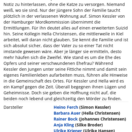
Notiz zu hinterlassen, ohne die Katze zu versorgen. Niemand
weiß, wo sie sind. Nur der jüngere Sohn der Familie taucht
plötzlich in der verlassenen Wohnung auf. Simon Kessler von
der Hamburger Mordkommission übernimmt die
Ermittlungen. Für ihn deutet alles auf einen erweiterten Suizid
hin. Seine Kollegin Hella Christensen, die mittlerweile in Kiel
arbeitet, will daran nicht glauben. Sie kennt die Familie und ist
sich absolut sicher, dass der Vater zu so einer Tat nicht
imstande gewesen wäre. Aber je länger sie ermitteln, desto
mehr häufen sich die Zweifel. Wie stand es um die Ehe des
Opfers und seiner verschwundenen Ehefrau? Während
Kessler den Jungen unter seine Fittiche nimmt und damit sein
eigenes Familienleben aufarbeiten muss, führen alle Hinweise
in die Gemeinschaft des Ortes. Für Kessler und Hella wird es
ein Kampf gegen die Zeit. Überall begegnen ihnen Lügen und
Geheimnisse. Doch sie geben die Hoffnung nicht auf, die
beiden noch lebend und gleichzeitig den Mörder zu finden.
Darsteller
Heino Ferch
(Simon Kessler)
Barbara Auer
(Hella Christensen)
Rainer Bock
(Johannes Christensen)
Anja Kling
(Silke Broder)
Ulrike Kriener
(Ulrike Hansen)