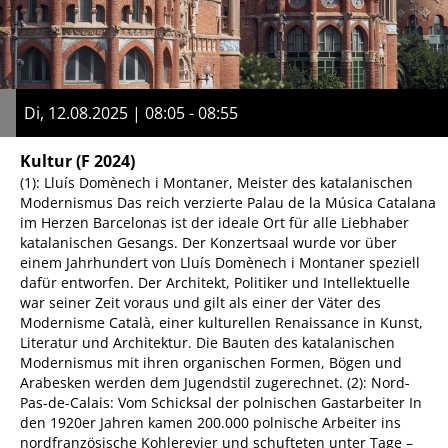
Di, 12.08.2025 | 08:05 - 08:55
Kultur
(F 2024)
(1): Lluís Domènech i Montaner, Meister des katalanischen
Modernismus Das reich verzierte Palau de la Música Catalana
im Herzen Barcelonas ist der ideale Ort für alle Liebhaber
katalanischen Gesangs. Der Konzertsaal wurde vor über
einem Jahrhundert von Lluís Domènech i Montaner speziell
dafür entworfen. Der Architekt, Politiker und Intellektuelle
war seiner Zeit voraus und gilt als einer der Väter des
Modernisme Català, einer kulturellen Renaissance in Kunst,
Literatur und Architektur. Die Bauten des katalanischen
Modernismus mit ihren organischen Formen, Bögen und
Arabesken werden dem Jugendstil zugerechnet. (2): Nord-
Pas-de-Calais: Vom Schicksal der polnischen Gastarbeiter In
den 1920er Jahren kamen 200.000 polnische Arbeiter ins
nordfranzösische Kohlerevier und schufteten unter Tage –