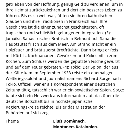
getrieben von der Hoffnung, genug Geld zu verdienen, um in
ihre Heimat zurückzukehren und dort ein besseres Leben zu
führen. Bis es so weit war, übten sie ihren katholischen
Glauben und ihre Traditionen in Frankreich aus. Ihre
Geschichte ist die einer zunächst gescheiterten, oft
tragischen und schließlich gelungenen Integration. (3):
Jamaika: Sanas frischer Bratfisch In Belmont holt Sana die
Hauptzutat frisch aus dem Meer. Am Strand macht er ein
Holzfeuer und brät zuerst Brotfrüchte. Dann bringt er Reis
mit Kürbis, Kochbananen, Gewürzen und Kokosmilch zum
Kochen. Zum Schluss werden die geputzten Fische gewürzt
und auf dem Feuer gebraten. (4): Tokio: Der Spion, der aus
der Kälte kam Im September 1933 reiste ein ehemaliger
Weltkriegssoldat und Journalist namens Richard Sorge nach
Tokio. Offiziell war er als Korrespondent einer deutschen
Zeitung tätig, tatsächlich war er ein sowjetischer Spion. Sorge
baute sich ein Netzwerk aus Informanten auf, das über die
deutsche Botschaft bis in höchste japanische
Regierungskreise reichte. Bis er das Misstrauen der
Behörden auf sich zog …
Thema
Lluís Domènech.
Montaners Katalonien.