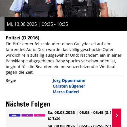
Mi, 13.08.2025 | 09:35 - 10:35
Polizei
(D 2016)
Ein Brückenteufel schleudert einen Gullydeckel auf ein
fahrendes Auto. Doch wurde das völlig geschockte Opfer
wirklich rein zufällig ausgewählt? Und: Nachdem ein in einer
Babyklappe abgegebenes Baby spurlos verschwunden ist,
beginnt für die Beamten ein nervenzerfetzender Wettlauf
gegen die Zeit.
Regie
Jörg Oppermann
Carsten Bügener
Merza Duderi
Nächste Folgen
Sa, 08.08.2026 | 05:05 - 05:45
(S:1
E: 125)
Sa, 08.08.2026 | 05:45 - 05:55
(S:1