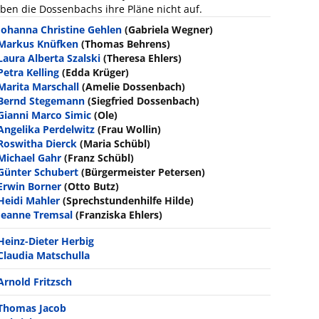
geben die Dossenbachs ihre Pläne nicht auf.
Johanna Christine Gehlen
(Gabriela Wegner)
Markus Knüfken
(Thomas Behrens)
Laura Alberta Szalski
(Theresa Ehlers)
Petra Kelling
(Edda Krüger)
Marita Marschall
(Amelie Dossenbach)
Bernd Stegemann
(Siegfried Dossenbach)
Gianni Marco Simic
(Ole)
Angelika Perdelwitz
(Frau Wollin)
Roswitha Dierck
(Maria Schübl)
Michael Gahr
(Franz Schübl)
Günter Schubert
(Bürgermeister Petersen)
Erwin Borner
(Otto Butz)
Heidi Mahler
(Sprechstundenhilfe Hilde)
Jeanne Tremsal
(Franziska Ehlers)
Heinz-Dieter Herbig
Claudia Matschulla
Arnold Fritzsch
Thomas Jacob