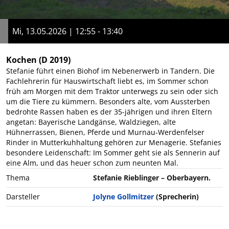
Mi, 13.05.2026 | 12:55 - 13:40
Kochen
(D 2019)
Stefanie führt einen Biohof im Nebenerwerb in Tandern. Die
Fachlehrerin für Hauswirtschaft liebt es, im Sommer schon
früh am Morgen mit dem Traktor unterwegs zu sein oder sich
um die Tiere zu kümmern. Besonders alte, vom Aussterben
bedrohte Rassen haben es der 35-jährigen und ihren Eltern
angetan: Bayerische Landgänse, Waldziegen, alte
Hühnerrassen, Bienen, Pferde und Murnau-Werdenfelser
Rinder in Mutterkuhhaltung gehören zur Menagerie. Stefanies
besondere Leidenschaft: Im Sommer geht sie als Sennerin auf
eine Alm, und das heuer schon zum neunten Mal.
Thema
Stefanie Rieblinger – Oberbayern.
Darsteller
Jolyne Gollmitzer
(Sprecherin)