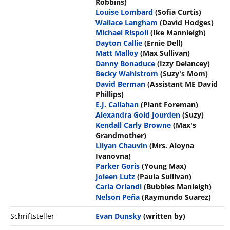
Robbins)
Louise Lombard
(Sofia Curtis)
Wallace Langham
(David Hodges)
Michael Rispoli
(Ike Mannleigh)
Dayton Callie
(Ernie Dell)
Matt Malloy
(Max Sullivan)
Danny Bonaduce
(Izzy Delancey)
Becky Wahlstrom
(Suzy's Mom)
David Berman
(Assistant ME David
Phillips)
E.J. Callahan
(Plant Foreman)
Alexandra Gold Jourden
(Suzy)
Kendall Carly Browne
(Max's
Grandmother)
Lilyan Chauvin
(Mrs. Aloyna
Ivanovna)
Parker Goris
(Young Max)
Joleen Lutz
(Paula Sullivan)
Carla Orlandi
(Bubbles Manleigh)
Nelson Peña
(Raymundo Suarez)
Schriftsteller
Evan Dunsky
(written by)