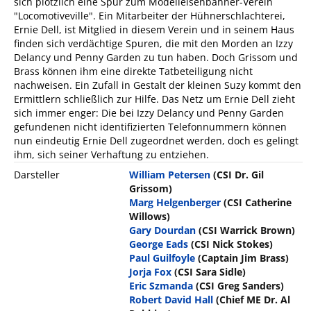
sich plötzlich eine Spur zum Modelleisenbahner-Verein
"Locomotiveville". Ein Mitarbeiter der Hühnerschlachterei,
Ernie Dell, ist Mitglied in diesem Verein und in seinem Haus
finden sich verdächtige Spuren, die mit den Morden an Izzy
Delancy und Penny Garden zu tun haben. Doch Grissom und
Brass können ihm eine direkte Tatbeteiligung nicht
nachweisen. Ein Zufall in Gestalt der kleinen Suzy kommt den
Ermittlern schließlich zur Hilfe. Das Netz um Ernie Dell zieht
sich immer enger: Die bei Izzy Delancy und Penny Garden
gefundenen nicht identifizierten Telefonnummern können
nun eindeutig Ernie Dell zugeordnet werden, doch es gelingt
ihm, sich seiner Verhaftung zu entziehen.
Darsteller
William Petersen
(CSI Dr. Gil
Grissom)
Marg Helgenberger
(CSI Catherine
Willows)
Gary Dourdan
(CSI Warrick Brown)
George Eads
(CSI Nick Stokes)
Paul Guilfoyle
(Captain Jim Brass)
Jorja Fox
(CSI Sara Sidle)
Eric Szmanda
(CSI Greg Sanders)
Robert David Hall
(Chief ME Dr. Al