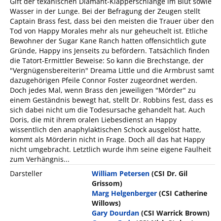
Gift der texanischen Diamant-Klapperschlange im Blut sowie
Wasser in der Lunge. Bei der Befragung der Zeugen stellt
Captain Brass fest, dass bei den meisten die Trauer über den
Tod von Happy Morales mehr als nur geheuchelt ist. Etliche
Bewohner der Sugar Kane Ranch hatten offensichtlich gute
Gründe, Happy ins Jenseits zu befördern. Tatsächlich finden
die Tatort-Ermittler Beweise: So kann die Brechstange, der
"Vergnügensbereiterin" Dreama Little und die Armbrust samt
dazugehörigen Pfeile Connor Foster zugeordnet werden.
Doch jedes Mal, wenn Brass den jeweiligen "Mörder" zu
einem Geständnis bewegt hat, stellt Dr. Robbins fest, dass es
sich dabei nicht um die Todesursache gehandelt hat. Auch
Doris, die mit ihrem oralen Liebesdienst an Happy
wissentlich den anaphylaktischen Schock ausgelöst hatte,
kommt als Mörderin nicht in Frage. Doch all das hat Happy
nicht umgebracht. Letztlich wurde ihm seine eigene Faulheit
zum Verhängnis...
Darsteller
William Petersen
(CSI Dr. Gil
Grissom)
Marg Helgenberger
(CSI Catherine
Willows)
Gary Dourdan
(CSI Warrick Brown)