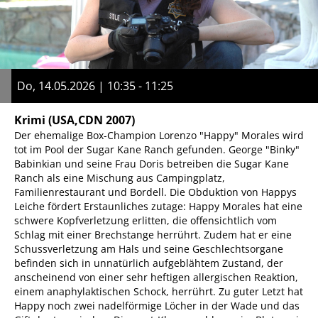
Do, 14.05.2026 | 10:35 - 11:25
Krimi
(USA,CDN 2007)
Der ehemalige Box-Champion Lorenzo "Happy" Morales wird
tot im Pool der Sugar Kane Ranch gefunden. George "Binky"
Babinkian und seine Frau Doris betreiben die Sugar Kane
Ranch als eine Mischung aus Campingplatz,
Familienrestaurant und Bordell. Die Obduktion von Happys
Leiche fördert Erstaunliches zutage: Happy Morales hat eine
schwere Kopfverletzung erlitten, die offensichtlich vom
Schlag mit einer Brechstange herrührt. Zudem hat er eine
Schussverletzung am Hals und seine Geschlechtsorgane
befinden sich in unnatürlich aufgeblähtem Zustand, der
anscheinend von einer sehr heftigen allergischen Reaktion,
einem anaphylaktischen Schock, herrührt. Zu guter Letzt hat
Happy noch zwei nadelförmige Löcher in der Wade und das