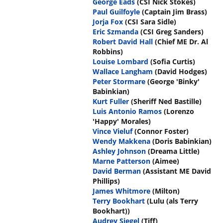
George Eads
(CSI Nick Stokes)
Paul Guilfoyle
(Captain Jim Brass)
Jorja Fox
(CSI Sara Sidle)
Eric Szmanda
(CSI Greg Sanders)
Robert David Hall
(Chief ME Dr. Al
Robbins)
Louise Lombard
(Sofia Curtis)
Wallace Langham
(David Hodges)
Peter Stormare
(George 'Binky'
Babinkian)
Kurt Fuller
(Sheriff Ned Bastille)
Luis Antonio Ramos
(Lorenzo
'Happy' Morales)
Vince Vieluf
(Connor Foster)
Wendy Makkena
(Doris Babinkian)
Ashley Johnson
(Dreama Little)
Marne Patterson
(Aimee)
David Berman
(Assistant ME David
Phillips)
James Whitmore
(Milton)
Terry Bookhart
(Lulu (als Terry
Bookhart))
Audrey Siegel
(Tiff)