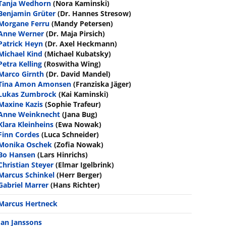
Tanja Wedhorn
(Nora Kaminski)
Benjamin Grüter
(Dr. Hannes Stresow)
Morgane Ferru
(Mandy Petersen)
Anne Werner
(Dr. Maja Pirsich)
Patrick Heyn
(Dr. Axel Heckmann)
Michael Kind
(Michael Kubatsky)
Petra Kelling
(Roswitha Wing)
Marco Girnth
(Dr. David Mandel)
Tina Amon Amonsen
(Franziska Jäger)
Lukas Zumbrock
(Kai Kaminski)
Maxine Kazis
(Sophie Trafeur)
Anne Weinknecht
(Jana Bug)
Klara Kleinheins
(Ewa Nowak)
Finn Cordes
(Luca Schneider)
Monika Oschek
(Zofia Nowak)
Bo Hansen
(Lars Hinrichs)
Christian Steyer
(Elmar Igelbrink)
Marcus Schinkel
(Herr Berger)
Gabriel Marrer
(Hans Richter)
Marcus Hertneck
Jan Janssons