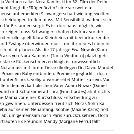
nja Wedhorn alias Nora Kaminski im 32. Film der Reihe:
ent fängt die "Rügenärztin" eine verzweifelte
 ebenso unbemerkten Schwangerschaft wie ungewollten
scheidungen treffen muss. Mit Sensibilität widmet sich
 für Erstaunen sorgt: Es ist durchaus möglich, wie
en zeigen, dass Schwangerschaften bis kurz vor der
odenrolle spielt Klara Kleinheins mit beeindruckender
te und Zwänge überwinden muss, um ihr neues Leben in
ich nicht planen. Als die 17-jährige Ewa Nowak (Klara
Praxis von Nora Kaminski (Tanja Wedhorn) platzt, geht
er starke Rückenschmerzen klagt, ist unwissentlich
Nora muss mit ihrem Tierarztkollegen Dr. David Mandel
r Praxis ein Baby entbinden. Premiere geglückt – doch
t unter Schock, völlig unvorbereitet Mutter zu sein. Vor
 allem dem erzkatholischen Vater Adam Nowak (Daniel
Freund und Schulkamerad Luca (Finn Cordes) ahnt nichts
nie-Mama vor einer Kurzschluss-Entscheidung zu
en gewinnen. Unterdessen freut sich Noras Sohn Kai
eha auf seinen Neuanfang. Sophie (Maxine Kazis) holt
ik ab, um gemeinsam nach Paris zurückzukehren. Doch
rtrauten Ex-Freundin Mandy (Morgane Ferru) fällt