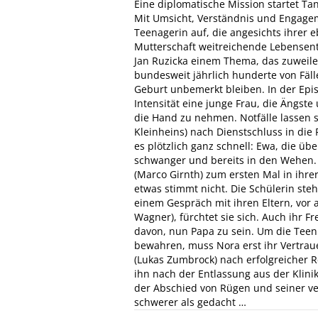
Eine diplomatische Mission startet Ta
Mit Umsicht, Verständnis und Engagem
Teenagerin auf, die angesichts ihrer
Mutterschaft weitreichende Lebensent
Jan Ruzicka einem Thema, das zuweilen
bundesweit jährlich hunderte von Fäll
Geburt unbemerkt bleiben. In der Epis
Intensität eine junge Frau, die Ängs
die Hand zu nehmen. Notfälle lassen s
Kleinheins) nach Dienstschluss in die 
es plötzlich ganz schnell: Ewa, die üb
schwanger und bereits in den Wehen. 
(Marco Girnth) zum ersten Mal in ihre
etwas stimmt nicht. Die Schülerin steh
einem Gespräch mit ihren Eltern, vor
Wagner), fürchtet sie sich. Auch ihr 
davon, nun Papa zu sein. Um die Tee
bewahren, muss Nora erst ihr Vertrau
(Lukas Zumbrock) nach erfolgreicher R
ihn nach der Entlassung aus der Klin
der Abschied von Rügen und seiner ve
schwerer als gedacht …