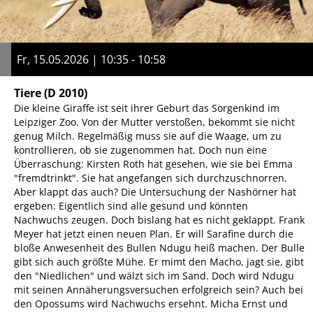
Fr, 15.05.2026 | 10:35 - 10:58
Tiere
(D 2010)
Die kleine Giraffe ist seit ihrer Geburt das Sorgenkind im
Leipziger Zoo. Von der Mutter verstoßen, bekommt sie nicht
genug Milch. Regelmäßig muss sie auf die Waage, um zu
kontrollieren, ob sie zugenommen hat. Doch nun eine
Überraschung: Kirsten Roth hat gesehen, wie sie bei Emma
"fremdtrinkt". Sie hat angefangen sich durchzuschnorren.
Aber klappt das auch? Die Untersuchung der Nashörner hat
ergeben: Eigentlich sind alle gesund und könnten
Nachwuchs zeugen. Doch bislang hat es nicht geklappt. Frank
Meyer hat jetzt einen neuen Plan. Er will Sarafine durch die
bloße Anwesenheit des Bullen Ndugu heiß machen. Der Bulle
gibt sich auch größte Mühe. Er mimt den Macho, jagt sie, gibt
den "Niedlichen" und wälzt sich im Sand. Doch wird Ndugu
mit seinen Annäherungsversuchen erfolgreich sein? Auch bei
den Opossums wird Nachwuchs ersehnt. Micha Ernst und