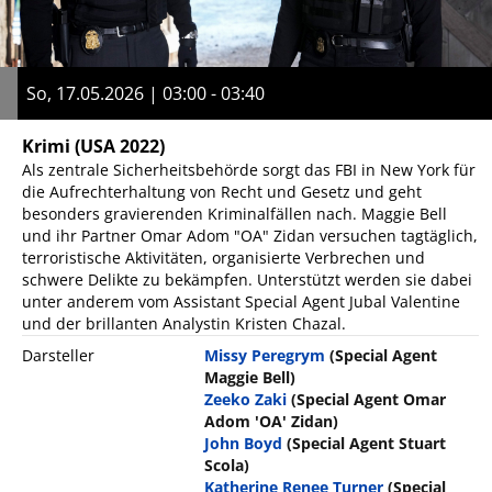
So, 17.05.2026 | 03:00 - 03:40
Krimi
(USA 2022)
Als zentrale Sicherheitsbehörde sorgt das FBI in New York für
die Aufrechterhaltung von Recht und Gesetz und geht
besonders gravierenden Kriminalfällen nach. Maggie Bell
und ihr Partner Omar Adom "OA" Zidan versuchen tagtäglich,
terroristische Aktivitäten, organisierte Verbrechen und
schwere Delikte zu bekämpfen. Unterstützt werden sie dabei
unter anderem vom Assistant Special Agent Jubal Valentine
und der brillanten Analystin Kristen Chazal.
Darsteller
Missy Peregrym
(Special Agent
Maggie Bell)
Zeeko Zaki
(Special Agent Omar
Adom 'OA' Zidan)
John Boyd
(Special Agent Stuart
Scola)
Katherine Renee Turner
(Special