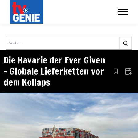
Search
Die Havarie der Ever Given
– Globale Lieferketten vor
Aus den Le
Zum 
dem Kollaps