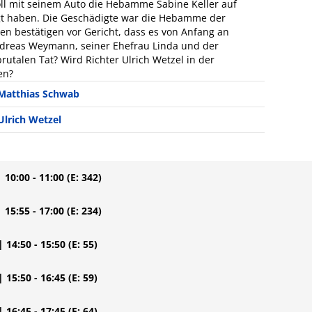
ll mit seinem Auto die Hebamme Sabine Keller auf
gt haben. Die Geschädigte war die Hebamme der
n bestätigen vor Gericht, dass es von Anfang an
dreas Weymann, seiner Ehefrau Linda und der
utalen Tat? Wird Richter Ulrich Wetzel in der
en?
Matthias Schwab
Ulrich Wetzel
| 10:00 - 11:00
(E: 342)
| 15:55 - 17:00
(E: 234)
| 14:50 - 15:50
(E: 55)
| 15:50 - 16:45
(E: 59)
| 16:45 - 17:45
(E: 64)