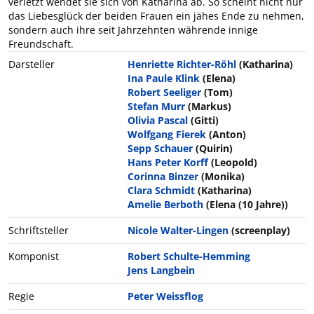
verletzt wendet sie sich von Katharina ab. So scheint nicht nur
das Liebesglück der beiden Frauen ein jähes Ende zu nehmen,
sondern auch ihre seit Jahrzehnten währende innige
Freundschaft.
Darsteller
Henriette Richter-Röhl
(Katharina)
Ina Paule Klink
(Elena)
Robert Seeliger
(Tom)
Stefan Murr
(Markus)
Olivia Pascal
(Gitti)
Wolfgang Fierek
(Anton)
Sepp Schauer
(Quirin)
Hans Peter Korff
(Leopold)
Corinna Binzer
(Monika)
Clara Schmidt
(Katharina)
Amelie Berboth
(Elena (10 Jahre))
Schriftsteller
Nicole Walter-Lingen
(screenplay)
Komponist
Robert Schulte-Hemming
Jens Langbein
Regie
Peter Weissflog