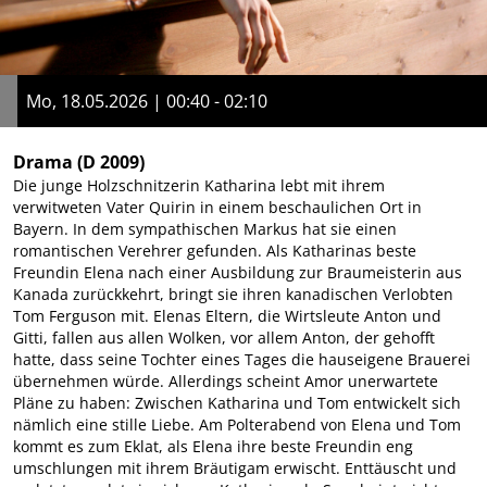
Mo, 18.05.2026 | 00:40 - 02:10
Drama
(D 2009)
Die junge Holzschnitzerin Katharina lebt mit ihrem
verwitweten Vater Quirin in einem beschaulichen Ort in
Bayern. In dem sympathischen Markus hat sie einen
romantischen Verehrer gefunden. Als Katharinas beste
Freundin Elena nach einer Ausbildung zur Braumeisterin aus
Kanada zurückkehrt, bringt sie ihren kanadischen Verlobten
Tom Ferguson mit. Elenas Eltern, die Wirtsleute Anton und
Gitti, fallen aus allen Wolken, vor allem Anton, der gehofft
hatte, dass seine Tochter eines Tages die hauseigene Brauerei
übernehmen würde. Allerdings scheint Amor unerwartete
Pläne zu haben: Zwischen Katharina und Tom entwickelt sich
nämlich eine stille Liebe. Am Polterabend von Elena und Tom
kommt es zum Eklat, als Elena ihre beste Freundin eng
umschlungen mit ihrem Bräutigam erwischt. Enttäuscht und