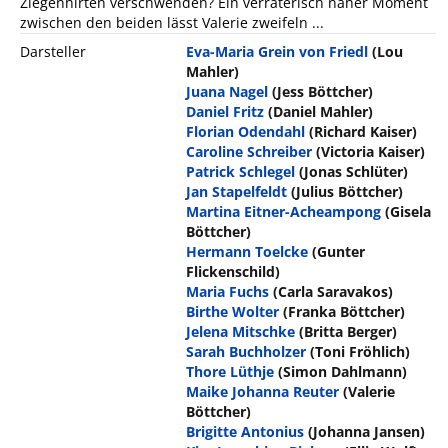
Ziegenhirten verschwenden? Ein verräterisch naher Moment
zwischen den beiden lässt Valerie zweifeln ...
Darsteller
Eva-Maria Grein von Friedl
(Lou
Mahler)
Juana Nagel
(Jess Böttcher)
Daniel Fritz
(Daniel Mahler)
Florian Odendahl
(Richard Kaiser)
Caroline Schreiber
(Victoria Kaiser)
Patrick Schlegel
(Jonas Schlüter)
Jan Stapelfeldt
(Julius Böttcher)
Martina Eitner-Acheampong
(Gisela
Böttcher)
Hermann Toelcke
(Gunter
Flickenschild)
Maria Fuchs
(Carla Saravakos)
Birthe Wolter
(Franka Böttcher)
Jelena Mitschke
(Britta Berger)
Sarah Buchholzer
(Toni Fröhlich)
Thore Lüthje
(Simon Dahlmann)
Maike Johanna Reuter
(Valerie
Böttcher)
Brigitte Antonius
(Johanna Jansen)