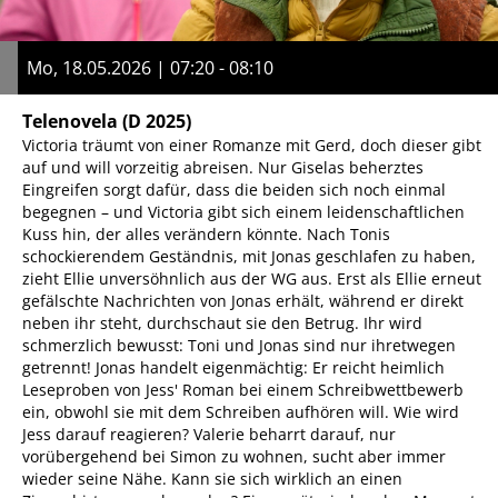
Mo, 18.05.2026 | 07:20 - 08:10
Telenovela
(D 2025)
Victoria träumt von einer Romanze mit Gerd, doch dieser gibt
auf und will vorzeitig abreisen. Nur Giselas beherztes
Eingreifen sorgt dafür, dass die beiden sich noch einmal
begegnen – und Victoria gibt sich einem leidenschaftlichen
Kuss hin, der alles verändern könnte. Nach Tonis
schockierendem Geständnis, mit Jonas geschlafen zu haben,
zieht Ellie unversöhnlich aus der WG aus. Erst als Ellie erneut
gefälschte Nachrichten von Jonas erhält, während er direkt
neben ihr steht, durchschaut sie den Betrug. Ihr wird
schmerzlich bewusst: Toni und Jonas sind nur ihretwegen
getrennt! Jonas handelt eigenmächtig: Er reicht heimlich
Leseproben von Jess' Roman bei einem Schreibwettbewerb
ein, obwohl sie mit dem Schreiben aufhören will. Wie wird
Jess darauf reagieren? Valerie beharrt darauf, nur
vorübergehend bei Simon zu wohnen, sucht aber immer
wieder seine Nähe. Kann sie sich wirklich an einen