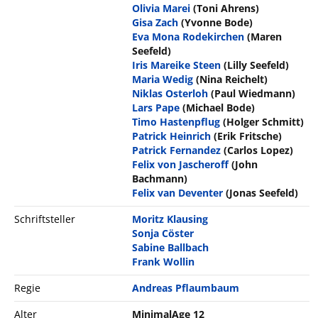
Olivia Marei
(Toni Ahrens)
Gisa Zach
(Yvonne Bode)
Eva Mona Rodekirchen
(Maren
Seefeld)
Iris Mareike Steen
(Lilly Seefeld)
Maria Wedig
(Nina Reichelt)
Niklas Osterloh
(Paul Wiedmann)
Lars Pape
(Michael Bode)
Timo Hastenpflug
(Holger Schmitt)
Patrick Heinrich
(Erik Fritsche)
Patrick Fernandez
(Carlos Lopez)
Felix von Jascheroff
(John
Bachmann)
Felix van Deventer
(Jonas Seefeld)
Schriftsteller
Moritz Klausing
Sonja Cöster
Sabine Ballbach
Frank Wollin
Regie
Andreas Pflaumbaum
Alter
MinimalAge 12