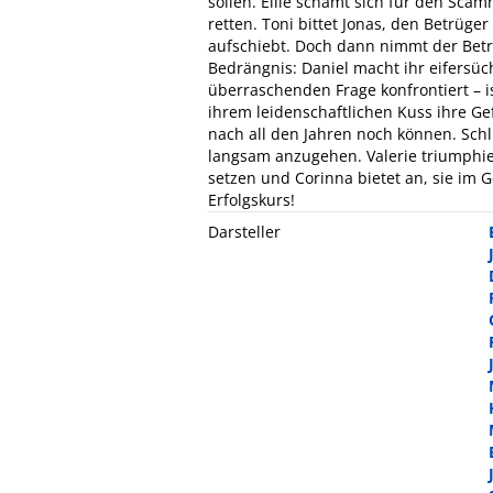
sollen. Ellie schämt sich für den Sca
retten. Toni bittet Jonas, den Betrüger
aufschiebt. Doch dann nimmt der Betrüg
Bedrängnis: Daniel macht ihr eifersüc
überraschenden Frage konfrontiert – i
ihrem leidenschaftlichen Kuss ihre Gef
nach all den Jahren noch können. Schli
langsam anzugehen. Valerie triumphiert
setzen und Corinna bietet an, sie im
Erfolgskurs!
Darsteller