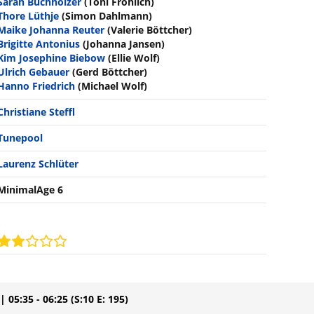
Sarah Buchholzer
(Toni Fröhlich)
Thore Lüthje
(Simon Dahlmann)
Maike Johanna Reuter
(Valerie Böttcher)
Brigitte Antonius
(Johanna Jansen)
Kim Josephine Biebow
(Ellie Wolf)
Ulrich Gebauer
(Gerd Böttcher)
Hanno Friedrich
(Michael Wolf)
Christiane Steffl
Tunepool
Laurenz Schlüter
MinimalAge 6
| 05:35 - 06:25
(S:10 E: 195)