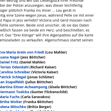
mmer-Betrug und will das Liebesglück ihrer Freunde
 bei der Polizei anzuzeigen, was dieser leichtfertig
er plötzlich Franka ins Visier ... Lou gerät in
htig eine Szene wegen Jonas, während Pelle sie mit einer
st Papa in Jess verliebt? Victoria und Gerd müssen nach
ühle sortieren. Beide sind unsicher, ob sie das Daten
eßlich fassen sie beide ein Herz, und beschließen, es
: Das "Drei Könige" will ihre Algenpatties auf die Karte
 Gemüseladen zu verkaufen. Algenschmaus startet seinen
Eva-Maria Grein von Friedl
(Lou Mahler)
Juana Nagel
(Jess Böttcher)
Daniel Fritz
(Daniel Mahler)
Florian Odendahl
(Richard Kaiser)
Caroline Schreiber
(Victoria Kaiser)
Patrick Schlegel
(Jonas Schlüter)
Jan Stapelfeldt
(Julius Böttcher)
Martina Eitner-Acheampong
(Gisela Böttcher)
Hermann Toelcke
(Gunter Flickenschild)
Maria Fuchs
(Carla Saravakos)
Birthe Wolter
(Franka Böttcher)
Jelena Mitschke
(Britta Berger)