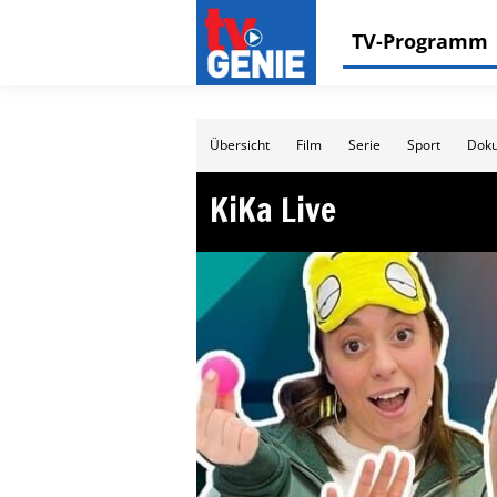
TV-Programm
Übersicht
Film
Serie
Sport
Doku
KiKa Live