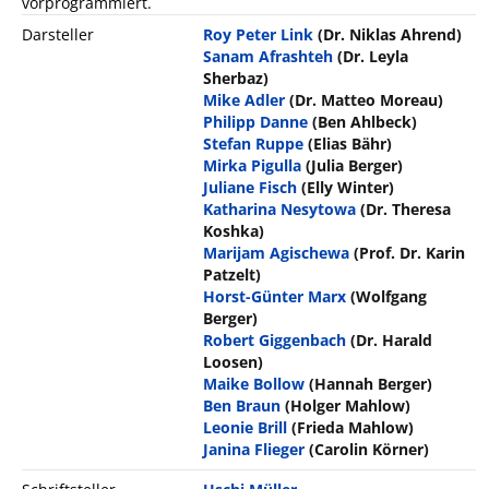
vorprogrammiert.
Darsteller
Roy Peter Link
(Dr. Niklas Ahrend)
Sanam Afrashteh
(Dr. Leyla
Sherbaz)
Mike Adler
(Dr. Matteo Moreau)
Philipp Danne
(Ben Ahlbeck)
Stefan Ruppe
(Elias Bähr)
Mirka Pigulla
(Julia Berger)
Juliane Fisch
(Elly Winter)
Katharina Nesytowa
(Dr. Theresa
Koshka)
Marijam Agischewa
(Prof. Dr. Karin
Patzelt)
Horst-Günter Marx
(Wolfgang
Berger)
Robert Giggenbach
(Dr. Harald
Loosen)
Maike Bollow
(Hannah Berger)
Ben Braun
(Holger Mahlow)
Leonie Brill
(Frieda Mahlow)
Janina Flieger
(Carolin Körner)