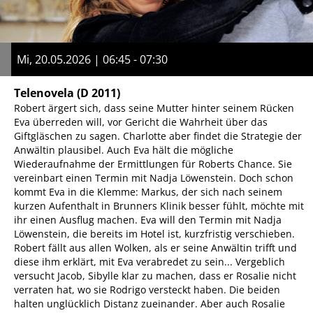
Mi, 20.05.2026 | 06:45 - 07:30
Telenovela
(D 2011)
Robert ärgert sich, dass seine Mutter hinter seinem Rücken
Eva überreden will, vor Gericht die Wahrheit über das
Giftgläschen zu sagen. Charlotte aber findet die Strategie der
Anwältin plausibel. Auch Eva hält die mögliche
Wiederaufnahme der Ermittlungen für Roberts Chance. Sie
vereinbart einen Termin mit Nadja Löwenstein. Doch schon
kommt Eva in die Klemme: Markus, der sich nach seinem
kurzen Aufenthalt in Brunners Klinik besser fühlt, möchte mit
ihr einen Ausflug machen. Eva will den Termin mit Nadja
Löwenstein, die bereits im Hotel ist, kurzfristig verschieben.
Robert fällt aus allen Wolken, als er seine Anwältin trifft und
diese ihm erklärt, mit Eva verabredet zu sein... Vergeblich
versucht Jacob, Sibylle klar zu machen, dass er Rosalie nicht
verraten hat, wo sie Rodrigo versteckt haben. Die beiden
halten unglücklich Distanz zueinander. Aber auch Rosalie