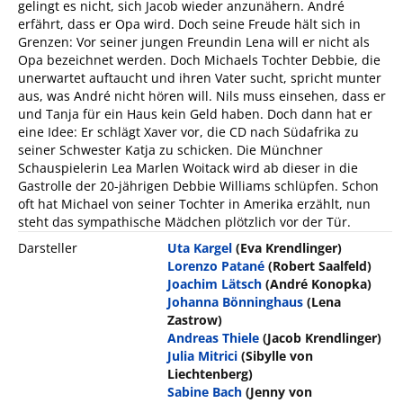
gelingt es nicht, sich Jacob wieder anzunähern. André
erfährt, dass er Opa wird. Doch seine Freude hält sich in
Grenzen: Vor seiner jungen Freundin Lena will er nicht als
Opa bezeichnet werden. Doch Michaels Tochter Debbie, die
unerwartet auftaucht und ihren Vater sucht, spricht munter
aus, was André nicht hören will. Nils muss einsehen, dass er
und Tanja für ein Haus kein Geld haben. Doch dann hat er
eine Idee: Er schlägt Xaver vor, die CD nach Südafrika zu
seiner Schwester Katja zu schicken. Die Münchner
Schauspielerin Lea Marlen Woitack wird ab dieser in die
Gastrolle der 20-jährigen Debbie Williams schlüpfen. Schon
oft hat Michael von seiner Tochter in Amerika erzählt, nun
steht das sympathische Mädchen plötzlich vor der Tür.
Darsteller
Uta Kargel
(Eva Krendlinger)
Lorenzo Patané
(Robert Saalfeld)
Joachim Lätsch
(André Konopka)
Johanna Bönninghaus
(Lena
Zastrow)
Andreas Thiele
(Jacob Krendlinger)
Julia Mitrici
(Sibylle von
Liechtenberg)
Sabine Bach
(Jenny von