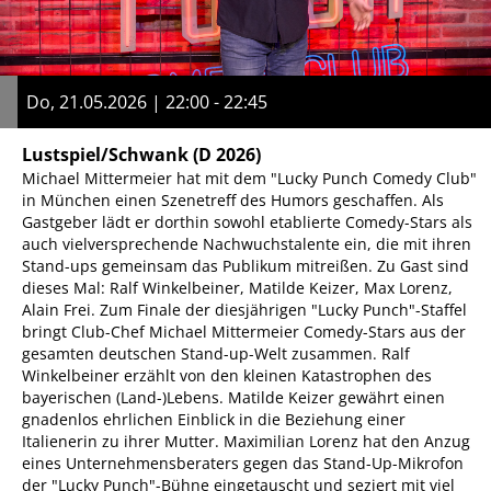
Do, 21.05.2026 | 22:00 - 22:45
Lustspiel/Schwank
(D 2026)
Michael Mittermeier hat mit dem "Lucky Punch Comedy Club"
in München einen Szenetreff des Humors geschaffen. Als
Gastgeber lädt er dorthin sowohl etablierte Comedy-Stars als
auch vielversprechende Nachwuchstalente ein, die mit ihren
Stand-ups gemeinsam das Publikum mitreißen. Zu Gast sind
dieses Mal: Ralf Winkelbeiner, Matilde Keizer, Max Lorenz,
Alain Frei. Zum Finale der diesjährigen "Lucky Punch"-Staffel
bringt Club-Chef Michael Mittermeier Comedy-Stars aus der
gesamten deutschen Stand-up-Welt zusammen. Ralf
Winkelbeiner erzählt von den kleinen Katastrophen des
bayerischen (Land-)Lebens. Matilde Keizer gewährt einen
gnadenlos ehrlichen Einblick in die Beziehung einer
Italienerin zu ihrer Mutter. Maximilian Lorenz hat den Anzug
eines Unternehmensberaters gegen das Stand-Up-Mikrofon
der "Lucky Punch"-Bühne eingetauscht und seziert mit viel