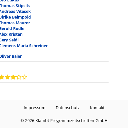
Thomas Stipsits
Andreas Vitásek
Ulrike Beimpold
Thomas Maurer
Gerold Rudle
Alex Kristan
Gery Seidl
Clemens Maria Schreiner
Oliver Baier
Impressum
Datenschutz
Kontakt
©
2026
Klambt Programmzeitschriften GmbH