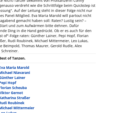
te Nicht-Tänzer bekommt von Profitänzerin Conny
enauso verdreht wie die Schrittfolge beim Quickstep ist
ssung". Auf der Leitung steht in dieser Folge nicht nur
 Panel-Mitglied. Eva Maria Marold will partout nicht
itagabend gemacht haben soll: Raten? Lustig sein? –
n Start und zum Aufwärmen bitte dehnen. Dafür
de Ding in die Hand gedrückt. Ob er es auch für den
st of"-Folge raten: Günther Lainer, Pepi Hopf, Florian
aßer, Rudi Roubinek, Michael Mittermeier, Leo Lukas,
ike Beimpold, Thomas Maurer, Gerold Rudle, Alex
 Schreiner.
Best of Tanzen.
Eva Maria Marold
Michael Niavarani
Günther Lainer
Pepi Hopf
Florian Scheuba
Viktor Gernot
Katharina Straßer
Rudi Roubinek
Michael Mittermeier
Leo Lukas