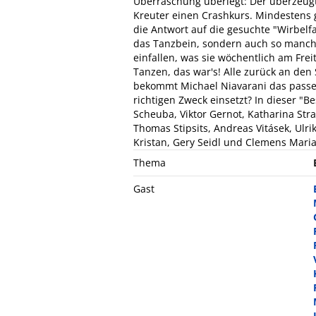
Überraschung überlegt: Der überzeug
Kreuter einen Crashkurs. Mindestens g
die Antwort auf die gesuchte "Wirbelfa
das Tanzbein, sondern auch so manches
einfallen, was sie wöchentlich am Fre
Tanzen, das war's! Alle zurück an de
bekommt Michael Niavarani das passen
richtigen Zweck einsetzt? In dieser "Be
Scheuba, Viktor Gernot, Katharina Str
Thomas Stipsits, Andreas Vitásek, Ulr
Kristan, Gery Seidl und Clemens Maria
Thema
Gast