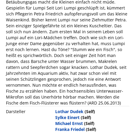
Betäubungsgas macht die Kleinen einfach nicht müde.
Gespielin für Lumpi Seit Lori Lumpi geschlüpft ist, kümmert
sich Pflegerin Petra Friedrich aufopferungsvoll um das kleine
Waisenkind. Bisher kennt Lumpi nur seine Ziehmutter Petra.
Sein einziger Spielgefährte ist ein kleines Kuscheltier. Das
soll sich nun ändern. Zum ersten Mal in seinem Leben soll
Lumpi auf ein Lori-Mädchen treffen. Doch wie sich ein Lori-
Junge einer Dame gegenüber zu verhalten hat, muss Lumpi
erst noch lernen. Hast du Töne? "Stumm wie ein Fisch", so
heißt es sprichwörtlich. Doch seit einiger Zeit hört man
davon, dass Barsche unter Wasser brummen, Makrelen
rattern und Seepferdchen sogar knacken. Lothar Dudek, seit
Jahrzehnten im Aquarium aktiv, hat zwar schon viel mit
seinen Schützlingen gesprochen, jedoch nie eine Antwort
vernommen. Nun möchte er endlich herausfinden, was
Fische zu erzählen haben. Ein hochsensibles Unterwasser-
Mikrofon soll das Unerhörte hörbar machen. Werden die
Fische dem Fisch-Flüsterer was flüstern? (ARD 25.06.2013)
Darsteller
Lothar Dudek
(Self)
Sylke Einert
(Self)
Michael Ernst
(Self)
Franka Friedel
(Self)