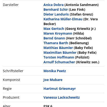
Darsteller
Anica Dobra
(Antonia Sandmann)
Bernhard Schir
(Leo Fink)
Dieter Landuris
(Stefan Grenz)
Katharina Müller-Elmau
(Dr. Vera
Becker)
Max Gertsch
(Georg Kriewitz jr.)
Maren Kroymann
(Hilda)
Bernd Gnann
(Herr Schnöbel)
Thamara Barth
(Bedienung)
Matthias Bäumler
(Baby Felix)
Maximilian Bäumler
(Baby Felix)
Torsten Hoffmann
(Polizist)
Arnulf Schumacher
(Kriewitz sen.)
Schriftsteller
Monika Peetz
Komponist
Joe Mubare
Regie
Hartmut Griesmayr
Produzent
Vanessa Lackschewitz
Alter
FSK 6