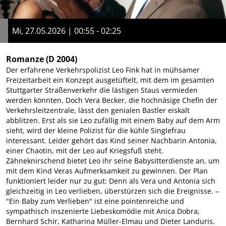
Mi, 27.05.2026 | 00:55 - 02:25
Romanze
(D 2004)
Der erfahrene Verkehrspolizist Leo Fink hat in mühsamer
Freizeitarbeit ein Konzept ausgetüftelt, mit dem im gesamten
Stuttgarter Straßenverkehr die lästigen Staus vermieden
werden könnten. Doch Vera Becker, die hochnäsige Chefin der
Verkehrsleitzentrale, lässt den genialen Bastler eiskalt
abblitzen. Erst als sie Leo zufällig mit einem Baby auf dem Arm
sieht, wird der kleine Polizist für die kühle Singlefrau
interessant. Leider gehört das Kind seiner Nachbarin Antonia,
einer Chaotin, mit der Leo auf Kriegsfuß steht.
Zähneknirschend bietet Leo ihr seine Babysitterdienste an, um
mit dem Kind Veras Aufmerksamkeit zu gewinnen. Der Plan
funktioniert leider nur zu gut: Denn als Vera und Antonia sich
gleichzeitig in Leo verlieben, überstürzen sich die Ereignisse. –
"Ein Baby zum Verlieben" ist eine pointenreiche und
sympathisch inszenierte Liebeskomödie mit Anica Dobra,
Bernhard Schir, Katharina Müller-Elmau und Dieter Landuris.