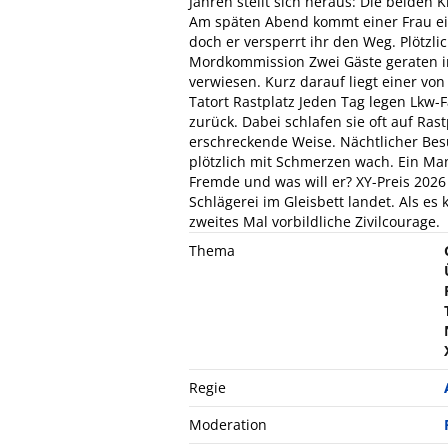
Jahren stellt sich heraus: Die beiden 
Am späten Abend kommt einer Frau ei
doch er versperrt ihr den Weg. Plötzlich
Mordkommission Zwei Gäste geraten i
verwiesen. Kurz darauf liegt einer vo
Tatort Rastplatz Jeden Tag legen Lkw-
zurück. Dabei schlafen sie oft auf Ra
erschreckende Weise. Nächtlicher Besu
plötzlich mit Schmerzen wach. Ein Mann
Fremde und was will er? XY-Preis 2026 
Schlägerei im Gleisbett landet. Als es
zweites Mal vorbildliche Zivilcourage.
Thema
Regie
Moderation