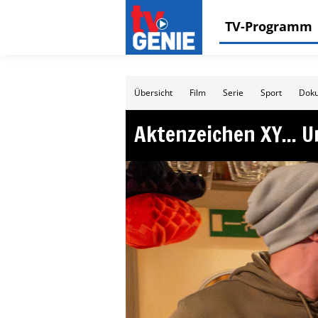
TV-Programm
Übersicht
Film
Serie
Sport
Doku
Aktenzeichen XY... 