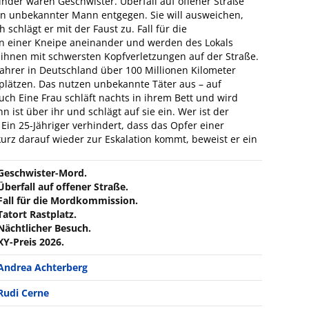
Kinder waren Geschwister. Überfall auf offener Straße
n unbekannter Mann entgegen. Sie will ausweichen,
 schlägt er mit der Faust zu. Fall für die
n einer Kneipe aneinander und werden des Lokals
n ihnen mit schwersten Kopfverletzungen auf der Straße.
Fahrer in Deutschland über 100 Millionen Kilometer
stplätzen. Das nutzen unbekannte Täter aus – auf
ch Eine Frau schläft nachts in ihrem Bett und wird
 ist über ihr und schlägt auf sie ein. Wer ist der
Ein 25-Jähriger verhindert, dass das Opfer einer
 kurz darauf wieder zur Eskalation kommt, beweist er ein
Geschwister-Mord.
Überfall auf offener Straße.
Fall für die Mordkommission.
Tatort Rastplatz.
Nächtlicher Besuch.
XY-Preis 2026.
Andrea Achterberg
Rudi Cerne