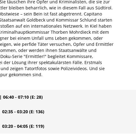
Sie täuschen ihre Opfer und Kriminalisten, die sie zur
ler bleiben beharrlich, wie in diesem Fall aus Südtirol.
Obstwiese – sein Bein ist fast abgetrennt. Capitano
 Staatsanwalt Goldbeck und Kommissar Schlund starten
stoßen auf ein internationales Netzwerk. In Kiel haben
d Kriminalhauptkommissar Thorben Mohrdieck mit dem
 Eigner bei einem Unfall ums Leben gekommen, oder
zeigen, wie perfide Täter versuchen, Opfer und Ermittler
kommen, oder werden ihnen Staatsanwälte und
oku-Serie "Ermittler!" begleitet Kommissare,
 der Lösung ihrer spektakulärsten Fälle. Erstmals
 und zeigen Tatortfotos sowie Polizeivideos. Und sie
 Spur gekommen sind.
| 06:40 - 07:10
(E: 28)
| 02:35 - 03:20
(E: 136)
| 03:20 - 04:05
(E: 119)