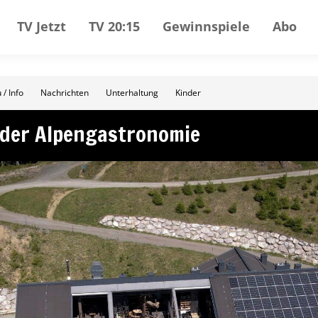
TV Jetzt
TV 20:15
Gewinnspiele
Abo
 / Info
Nachrichten
Unterhaltung
Kinder
 der Alpengastronomie