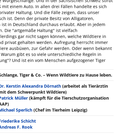
 Würgeschlange. Und in der Sächsischen Schweiz stirbt
t einem Auto. In allen drei Fällen handelte es sich
rivater Haltung. Und die Fälle zeigen, dass unser
h ist. Denn der private Besitz von Alligatoren,
ist in Deutschland durchaus erlaubt. Aber in jedem
 Die "artgemäße Haltung" ist vielfach
erdings gar nicht sagen können, welche Wildtiere in
d privat gehalten werden. Aufregung herrscht immer
Tiere ausbüxen, zur Gefahr werden. Oder wenn bekannt
 Warum gibt es so viele unterschiedliche Regeln in
tung"? Und ist ein vom Menschen aufgezogener Tiger
Schlange, Tiger & Co. – Wenn Wildtiere zu Hause leben.
Dr. Kerstin Alexandra Dörnath
(arbeitet als Tierärztin
mit dem Schwerpunkt Wildtiere)
Patrick Müller
(kämpft für die Tierschutzorganisation
AAP)
Michael Sperlich
(Chef im Tierheim Leipzig)
Friederike Schicht
Andreas F. Rook