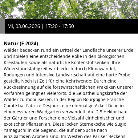
Mi, 03.06.2026 | 17:20 - 17:50
Natur
(F 2024)
Wälder bedecken rund ein Drittel der Landfläche unserer Erde
und spielen eine entscheidende Rolle in den ökologischen
Kreisläufen sowie als natürliche Kohlenstoffsenken. Ihre
Widerstandsfähigkeit wird jedoch durch Klimawandel,
Rodungen und intensive Landwirtschaft auf eine harte Probe
gestellt. Noch ist Zeit für eine Kehrtwende: Durch eine
Rückbesinnung auf die forstwirtschaftlichen Praktiken unserer
Vorfahren gelingt es vielerorts, die Selbstheilungskräfte der
Wälder zu mobilisieren. In der Region Bourgogne-Franche-
Comté hat Fabrice Desjours eine ehemalige Ackerfläche in
einen essbaren Waldgarten verwandelt. Auf 2,5 Hektar baut
der Gärtner und Forscher eine Vielzahl einheimischer und
exotischer Pflanzen an. Diese locken Sterneköche wie Sugio
Yamaguchi in die Gegend, die auf der Suche nach
einzigartigen Aromen sind. Im Westen des Pariser Beckens