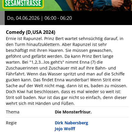
Do, 04.06.2026 | 06:00 - 06:20
Comedy
(D,USA 2024)
Ernie ist Rapunzel. Prinz Bert wartet sehnsüchtig darauf, in
den Turm hinaufzuklettern. Aber Rapunzel ist sehr
beschäftigt mit ihren Haaren. Sie müssen gewaschen,
geföhnt und gefärbt werden. Da kann Prinz Bert lange
warten. Bei "1,2,3…los geht's" nimmt Enna (7) die
Zuschauerinnen und Zuschauer mit auf ihre Bahn- und
Fährfahrt. Wenn das Wasser spritzt und man auf die Schiffe
gucken kann. Das findet Enna wunderbar! Wenn Strit eine
Sache auf der Welt nicht mag, dann ist es, baden zu müssen.
Doch Kiwi hat beschlossen, dass es mal wieder so weit ist:
Strit soll baden. Nur ist das gar nicht so einfach, denn dieser
wehrt sich mit Händen und Füßen.
Thema
Die Monsterfrisur.
Regie
Dirk Nabersberg
Jojo Wolff