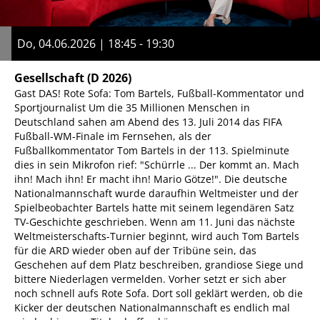
Do, 04.06.2026 | 18:45 - 19:30
Gesellschaft
(D 2026)
Gast DAS! Rote Sofa: Tom Bartels, Fußball-Kommentator und
Sportjournalist Um die 35 Millionen Menschen in
Deutschland sahen am Abend des 13. Juli 2014 das FIFA
Fußball-WM-Finale im Fernsehen, als der
Fußballkommentator Tom Bartels in der 113. Spielminute
dies in sein Mikrofon rief: "Schürrle ... Der kommt an. Mach
ihn! Mach ihn! Er macht ihn! Mario Götze!". Die deutsche
Nationalmannschaft wurde daraufhin Weltmeister und der
Spielbeobachter Bartels hatte mit seinem legendären Satz
TV-Geschichte geschrieben. Wenn am 11. Juni das nächste
Weltmeisterschafts-Turnier beginnt, wird auch Tom Bartels
für die ARD wieder oben auf der Tribüne sein, das
Geschehen auf dem Platz beschreiben, grandiose Siege und
bittere Niederlagen vermelden. Vorher setzt er sich aber
noch schnell aufs Rote Sofa. Dort soll geklärt werden, ob die
Kicker der deutschen Nationalmannschaft es endlich mal