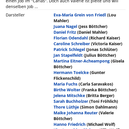
einen Job im "Carlas". Doch auch Valerie ist pleite und will
denselben Job ...
Darsteller
Eva-Maria Grein von Friedl
(Lou
Mahler)
Juana Nagel
(Jess Böttcher)
Daniel Fritz
(Daniel Mahler)
Florian Odendahl
(Richard Kaiser)
Caroline Schreiber
(Victoria Kaiser)
Patrick Schlegel
(Jonas Schlüter)
Jan Stapelfeldt
(Julius Böttcher)
Martina Eitner-Acheampong
(Gisela
Böttcher)
Hermann Toelcke
(Gunter
Flickenschild)
Maria Fuchs
(Carla Saravakos)
Birthe Wolter
(Franka Böttcher)
Jelena Mitschke
(Britta Berger)
Sarah Buchholzer
(Toni Fröhlich)
Thore Lüthje
(Simon Dahlmann)
Maike Johanna Reuter
(Valerie
Böttcher)
Hanno Friedrich
(Michael Wolf)