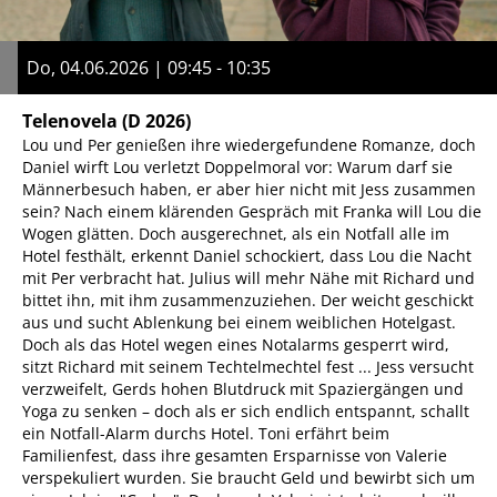
Do, 04.06.2026 | 09:45 - 10:35
Telenovela
(D 2026)
Lou und Per genießen ihre wiedergefundene Romanze, doch
Daniel wirft Lou verletzt Doppelmoral vor: Warum darf sie
Männerbesuch haben, er aber hier nicht mit Jess zusammen
sein? Nach einem klärenden Gespräch mit Franka will Lou die
Wogen glätten. Doch ausgerechnet, als ein Notfall alle im
Hotel festhält, erkennt Daniel schockiert, dass Lou die Nacht
mit Per verbracht hat. Julius will mehr Nähe mit Richard und
bittet ihn, mit ihm zusammenzuziehen. Der weicht geschickt
aus und sucht Ablenkung bei einem weiblichen Hotelgast.
Doch als das Hotel wegen eines Notalarms gesperrt wird,
sitzt Richard mit seinem Techtelmechtel fest ... Jess versucht
verzweifelt, Gerds hohen Blutdruck mit Spaziergängen und
Yoga zu senken – doch als er sich endlich entspannt, schallt
ein Notfall-Alarm durchs Hotel. Toni erfährt beim
Familienfest, dass ihre gesamten Ersparnisse von Valerie
verspekuliert wurden. Sie braucht Geld und bewirbt sich um