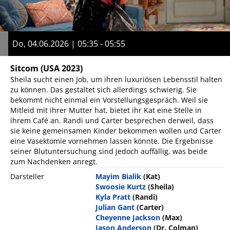
Do, 04.06.2026 | 05:35 - 05:55
Sitcom
(USA 2023)
Sheila sucht einen Job, um ihren luxuriösen Lebensstil halten
zu können. Das gestaltet sich allerdings schwierig. Sie
bekommt nicht einmal ein Vorstellungsgespräch. Weil sie
Mitleid mit ihrer Mutter hat, bietet ihr Kat eine Stelle in
ihrem Café an. Randi und Carter besprechen derweil, dass
sie keine gemeinsamen Kinder bekommen wollen und Carter
eine Vasektomie vornehmen lassen könnte. Die Ergebnisse
seiner Blutuntersuchung sind jedoch auffällig, was beide
zum Nachdenken anregt.
Darsteller
Mayim Bialik
(Kat)
Swoosie Kurtz
(Sheila)
Kyla Pratt
(Randi)
Julian Gant
(Carter)
Cheyenne Jackson
(Max)
Jason Anderson
(Dr. Colman)