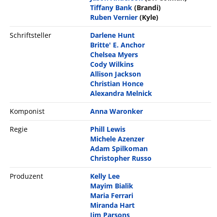
Tiffany Bank
(Brandi)
Ruben Vernier
(Kyle)
Schriftsteller
Darlene Hunt
Britte' E. Anchor
Chelsea Myers
Cody Wilkins
Allison Jackson
Christian Honce
Alexandra Melnick
Komponist
Anna Waronker
Regie
Phill Lewis
Michele Azenzer
Adam Spilkoman
Christopher Russo
Produzent
Kelly Lee
Mayim Bialik
Maria Ferrari
Miranda Hart
Jim Parsons