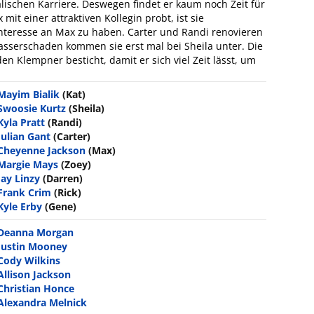
alischen Karriere. Deswegen findet er kaum noch Zeit für
mit einer attraktiven Kollegin probt, ist sie
Interesse an Max zu haben. Carter und Randi renovieren
sserschaden kommen sie erst mal bei Sheila unter. Die
en Klempner besticht, damit er sich viel Zeit lässt, um
Mayim Bialik
(Kat)
Swoosie Kurtz
(Sheila)
Kyla Pratt
(Randi)
Julian Gant
(Carter)
Cheyenne Jackson
(Max)
Margie Mays
(Zoey)
Jay Linzy
(Darren)
Frank Crim
(Rick)
Kyle Erby
(Gene)
Deanna Morgan
Justin Mooney
Cody Wilkins
Allison Jackson
Christian Honce
Alexandra Melnick