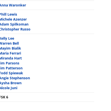
Anna Waronker
Phill Lewis
Michele Azenzer
Adam Spilkoman
Christopher Russo
Kelly Lee
Warren Bell
Mayim Bialik
Maria Ferrari
Miranda Hart
Jim Parsons
Jim Patterson
Todd Spiewak
Angie Stephenson
Aysha Brown
Nicole Juni
FSK 6