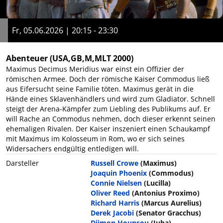
Fr, 05.06.2026 | 20:15 - 23:30
Abenteuer
(USA,GB,M,MLT 2000)
Maximus Decimus Meridius war einst ein Offizier der
römischen Armee. Doch der römische Kaiser Commodus ließ
aus Eifersucht seine Familie töten. Maximus gerät in die
Hände eines Sklavenhändlers und wird zum Gladiator. Schnell
steigt der Arena-Kämpfer zum Liebling des Publikums auf. Er
will Rache an Commodus nehmen, doch dieser erkennt seinen
ehemaligen Rivalen. Der Kaiser inszeniert einen Schaukampf
mit Maximus im Kolosseum in Rom, wo er sich seines
Widersachers endgültig entledigen will.
Darsteller
Russell Crowe
(Maximus)
Joaquin Phoenix
(Commodus)
Connie Nielsen
(Lucilla)
Oliver Reed
(Antonius Proximo)
Richard Harris
(Marcus Aurelius)
Derek Jacobi
(Senator Gracchus)
Djimon Hounsou
(Juba)