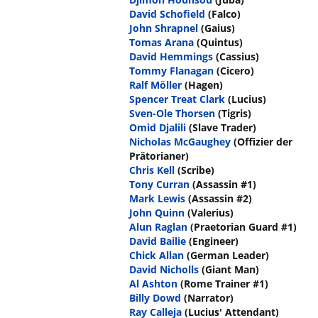
David Schofield
(Falco)
John Shrapnel
(Gaius)
Tomas Arana
(Quintus)
David Hemmings
(Cassius)
Tommy Flanagan
(Cicero)
Ralf Möller
(Hagen)
Spencer Treat Clark
(Lucius)
Sven-Ole Thorsen
(Tigris)
Omid Djalili
(Slave Trader)
Nicholas McGaughey
(Offizier der
Prätorianer)
Chris Kell
(Scribe)
Tony Curran
(Assassin #1)
Mark Lewis
(Assassin #2)
John Quinn
(Valerius)
Alun Raglan
(Praetorian Guard #1)
David Bailie
(Engineer)
Chick Allan
(German Leader)
David Nicholls
(Giant Man)
Al Ashton
(Rome Trainer #1)
Billy Dowd
(Narrator)
Ray Calleja
(Lucius' Attendant)