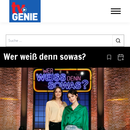
Search
Wer weiß denn sowas?
Aus den Le
Zum 