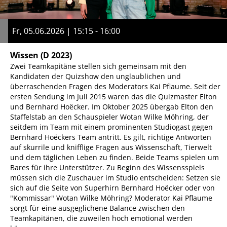
Fr, 05.06.2026 | 15:15 - 16:00
Wissen
(D 2023)
Zwei Teamkapitäne stellen sich gemeinsam mit den
Kandidaten der Quizshow den unglaublichen und
überraschenden Fragen des Moderators Kai Pflaume. Seit der
ersten Sendung im Juli 2015 waren das die Quizmaster Elton
und Bernhard Hoëcker. Im Oktober 2025 übergab Elton den
Staffelstab an den Schauspieler Wotan Wilke Möhring, der
seitdem im Team mit einem prominenten Studiogast gegen
Bernhard Hoëckers Team antritt. Es gilt, richtige Antworten
auf skurrile und knifflige Fragen aus Wissenschaft, Tierwelt
und dem täglichen Leben zu finden. Beide Teams spielen um
Bares für ihre Unterstützer. Zu Beginn des Wissensspiels
müssen sich die Zuschauer im Studio entscheiden: Setzen sie
sich auf die Seite von Superhirn Bernhard Hoëcker oder von
"Kommissar" Wotan Wilke Möhring? Moderator Kai Pflaume
sorgt für eine ausgeglichene Balance zwischen den
Teamkapitänen, die zuweilen hoch emotional werden