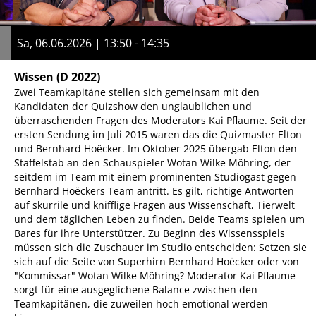
Sa, 06.06.2026 | 13:50 - 14:35
Wissen
(D 2022)
Zwei Teamkapitäne stellen sich gemeinsam mit den
Kandidaten der Quizshow den unglaublichen und
überraschenden Fragen des Moderators Kai Pflaume. Seit der
ersten Sendung im Juli 2015 waren das die Quizmaster Elton
und Bernhard Hoëcker. Im Oktober 2025 übergab Elton den
Staffelstab an den Schauspieler Wotan Wilke Möhring, der
seitdem im Team mit einem prominenten Studiogast gegen
Bernhard Hoëckers Team antritt. Es gilt, richtige Antworten
auf skurrile und knifflige Fragen aus Wissenschaft, Tierwelt
und dem täglichen Leben zu finden. Beide Teams spielen um
Bares für ihre Unterstützer. Zu Beginn des Wissensspiels
müssen sich die Zuschauer im Studio entscheiden: Setzen sie
sich auf die Seite von Superhirn Bernhard Hoëcker oder von
"Kommissar" Wotan Wilke Möhring? Moderator Kai Pflaume
sorgt für eine ausgeglichene Balance zwischen den
Teamkapitänen, die zuweilen hoch emotional werden