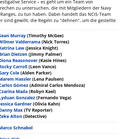
vestigative Service – es geht um ein Team von
brechen zu untersuchen, die mit Mitgliedern der Navy
 Ranges, zu tun haben. Dabei handelt das NCIS-Team
er sind gewillt, die Regeln zu "dehnen", um die gestellte
Sean Murray
(Timothy McGee)
Wilmer Valderrama
(Nick Torres)
Katrina Law
(Jessica Knight)
Brian Dietzen
(Jimmy Palmer)
Diona Reasonover
(Kasie Hines)
Rocky Carroll
(Leon Vance)
Gary Cole
(Alden Parker)
Marem Hassler
(Lena Paulsen)
Carlos Gómez
(Admiral Carlos Mendoza)
Czarina Mada
(Robyn Kael)
Lyduan Gonzalez
(Fernando Vega)
Jessica Gardner
(Olivia Kahn)
Danny Max
(TV Reporter)
Zeke Alton
(Detective)
Marco Schnabel