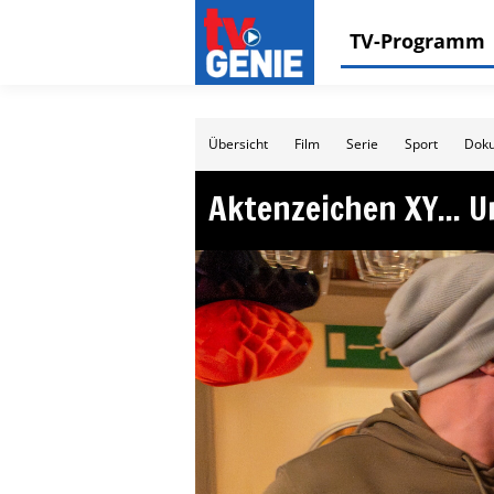
TV-Programm
Übersicht
Film
Serie
Sport
Doku
Aktenzeichen XY... 