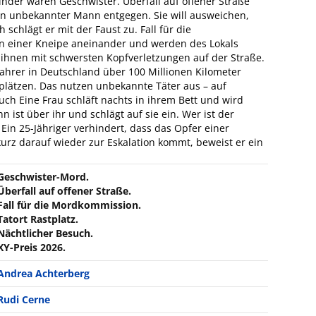
Kinder waren Geschwister. Überfall auf offener Straße
n unbekannter Mann entgegen. Sie will ausweichen,
 schlägt er mit der Faust zu. Fall für die
n einer Kneipe aneinander und werden des Lokals
n ihnen mit schwersten Kopfverletzungen auf der Straße.
Fahrer in Deutschland über 100 Millionen Kilometer
stplätzen. Das nutzen unbekannte Täter aus – auf
ch Eine Frau schläft nachts in ihrem Bett und wird
 ist über ihr und schlägt auf sie ein. Wer ist der
Ein 25-Jähriger verhindert, dass das Opfer einer
 kurz darauf wieder zur Eskalation kommt, beweist er ein
Geschwister-Mord.
Überfall auf offener Straße.
Fall für die Mordkommission.
Tatort Rastplatz.
Nächtlicher Besuch.
XY-Preis 2026.
Andrea Achterberg
Rudi Cerne