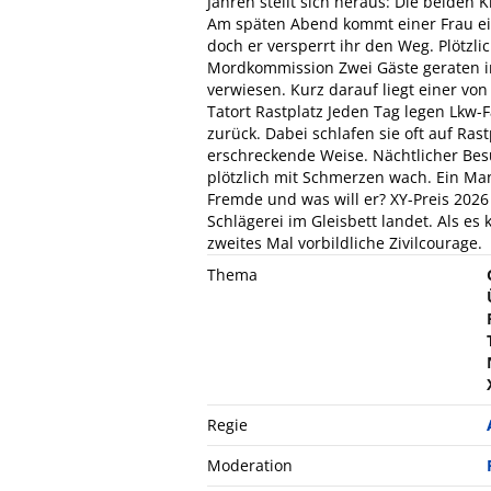
Jahren stellt sich heraus: Die beiden 
Am späten Abend kommt einer Frau ei
doch er versperrt ihr den Weg. Plötzlich
Mordkommission Zwei Gäste geraten i
verwiesen. Kurz darauf liegt einer vo
Tatort Rastplatz Jeden Tag legen Lkw-
zurück. Dabei schlafen sie oft auf Ra
erschreckende Weise. Nächtlicher Besu
plötzlich mit Schmerzen wach. Ein Mann
Fremde und was will er? XY-Preis 2026 
Schlägerei im Gleisbett landet. Als es
zweites Mal vorbildliche Zivilcourage.
Thema
Regie
Moderation