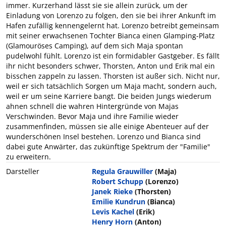
immer. Kurzerhand lässt sie sie allein zurück, um der
Einladung von Lorenzo zu folgen, den sie bei ihrer Ankunft im
Hafen zufällig kennengelernt hat. Lorenzo betreibt gemeinsam
mit seiner erwachsenen Tochter Bianca einen Glamping-Platz
(Glamouröses Camping), auf dem sich Maja spontan
pudelwohl fühlt. Lorenzo ist ein formidabler Gastgeber. Es fällt
ihr nicht besonders schwer, Thorsten, Anton und Erik mal ein
bisschen zappeln zu lassen. Thorsten ist außer sich. Nicht nur,
weil er sich tatsächlich Sorgen um Maja macht, sondern auch,
weil er um seine Karriere bangt. Die beiden Jungs wiederum
ahnen schnell die wahren Hintergründe von Majas
Verschwinden. Bevor Maja und ihre Familie wieder
zusammenfinden, müssen sie alle einige Abenteuer auf der
wunderschönen Insel bestehen. Lorenzo und Bianca sind
dabei gute Anwärter, das zukünftige Spektrum der "Familie"
zu erweitern.
Darsteller
Regula Grauwiller
(Maja)
Robert Schupp
(Lorenzo)
Janek Rieke
(Thorsten)
Emilie Kundrun
(Bianca)
Levis Kachel
(Erik)
Henry Horn
(Anton)