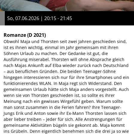
So, 07.06.2026 | 20:15 - 21:45
Romanze
(D 2021)
Obwohl Maja und Thorsten seit zwei Jahren geschieden sind,
ist es ihnen wichtig, einmal im Jahr gemeinsam mit ihren
Söhnen Urlaub zu machen. Der Gedanke ist gut, die
Ausführung miserabel. Thorsten will ohne Absprache gleich
nach Majas Ankunft auf Elba wieder zurück nach Deutschland
– aus beruflichen Gründen. Die beiden Teenager-Söhne
hingegen interessieren sich nur für ihre Smartphones und ein
funktionierendes WLAN. In Maja regt sich Widerstand. Den
gemeinsamen Urlaub hätte sich Maja anders vorgestellt. Auch
wenn sie von Thorsten geschieden ist, so sollte es ihrer
Meinung nach ein gewisses Wirgefühl geben. Warum sollte
man sonst zusammen in die Ferien fahren? Ihre Teenager-
Jungs Erik und Anton sowie ihr Ex-Mann Thorsten lassen sich
aber lieber treiben – jeder für sich. Alle Anstrengungen für
gemeinsame Aktivitäten bügeln sie gekonnt ab. Maja kommt
ins Grübeln. Denn eigentlich benehmen sich die drei ja so wie