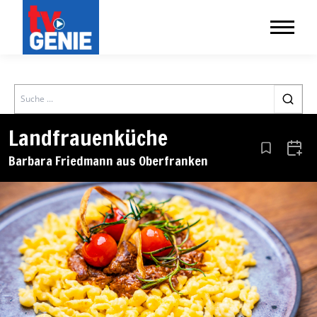
Search
Landfrauenküche
Aus den Le
Zum 
Barbara Friedmann aus Oberfranken