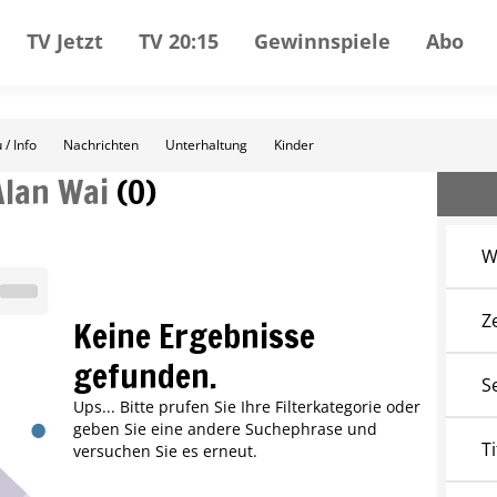
TV Jetzt
TV 20:15
Gewinnspiele
Abo
 / Info
Nachrichten
Unterhaltung
Kinder
Alan Wai
(
0
)
W
Z
Keine Ergebnisse
gefunden.
S
Ups... Bitte prufen Sie Ihre Filterkategorie oder
geben Sie eine andere Suchephrase und
Ti
versuchen Sie es erneut.