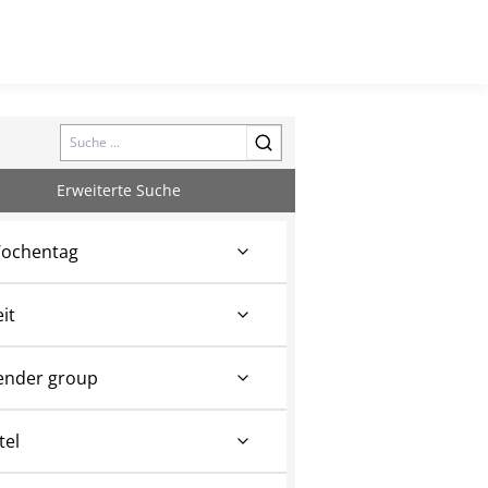
Search
Erweiterte Suche
ochentag
eit
ender group
tel