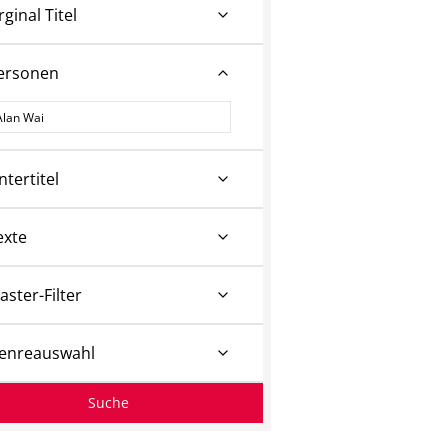
rginal Titel
ersonen
ersonen
ntertitel
exte
aster-Filter
enreauswahl
Suche