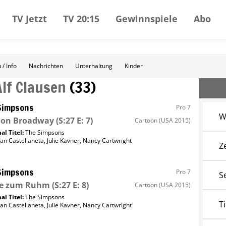
TV Jetzt
TV 20:15
Gewinnspiele
Abo
 / Info
Nachrichten
Unterhaltung
Kinder
Alf Clausen
(
33
)
Simpsons
Pro 7
W
a on Broadway
(S:27 E: 7)
Cartoon
(USA 2015)
al Titel:
The Simpsons
an Castellaneta
,
Julie Kavner
,
Nancy Cartwright
Z
Simpsons
Pro 7
S
e zum Ruhm
(S:27 E: 8)
Cartoon
(USA 2015)
al Titel:
The Simpsons
Ti
an Castellaneta
,
Julie Kavner
,
Nancy Cartwright