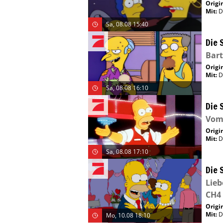
Origin
Mit
:
D
Sa, 08.08 15:40
Die 
Bart
Origin
Mit
:
D
Sa, 08.08 16:10
Die 
Vom 
Origin
Mit
:
D
Sa, 08.08 17:10
Die 
Lieb
CH4
Origin
Mit
:
D
Mo, 10.08 18:10