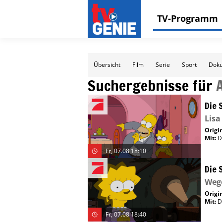
TV-Programm
Übersicht
Film
Serie
Sport
Doku
Suchergebnisse für
Die 
Lis
Origin
Mit
:
D
Fr, 07.08 18:10
Die 
Weg
Origin
Mit
:
D
Fr, 07.08 18:40