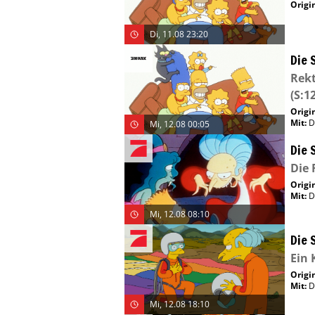
Origin
Di, 11.08 23:20
Die 
Rekt
(S:12
Origin
Mit
:
D
Mi, 12.08 00:05
Die 
Die 
Origin
Mit
:
D
Mi, 12.08 08:10
Die 
Ein 
Origin
Mit
:
D
Mi, 12.08 18:10