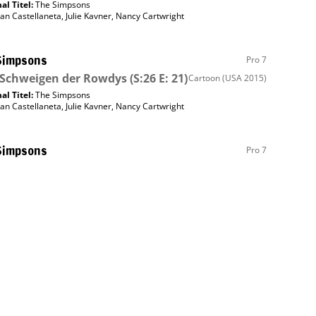
al Titel:
The Simpsons
an Castellaneta
,
Julie Kavner
,
Nancy Cartwright
Simpsons
Pro 7
 Schweigen der Rowdys
(S:26 E: 21)
Cartoon
(USA 2015)
al Titel:
The Simpsons
an Castellaneta
,
Julie Kavner
,
Nancy Cartwright
Simpsons
Pro 7
Herz und eine Krone
(S:26 E: 15)
Cartoon
(USA 2015)
al Titel:
The Simpsons
an Castellaneta
,
Julie Kavner
,
Nancy Cartwright
Simpsons
Pro 7
Polizei
(S:26 E: 16)
Cartoon
(USA 2015)
al Titel:
The Simpsons
an Castellaneta
,
Julie Kavner
,
Nancy Cartwright