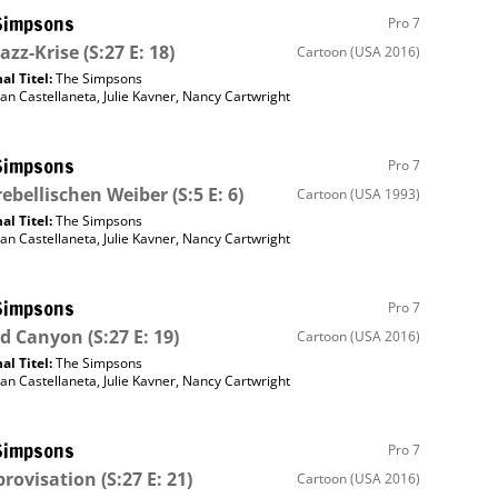
Simpsons
Pro 7
Jazz-Krise
(S:27 E: 18)
Cartoon
(USA 2016)
al Titel:
The Simpsons
an Castellaneta
,
Julie Kavner
,
Nancy Cartwright
Simpsons
Pro 7
rebellischen Weiber
(S:5 E: 6)
Cartoon
(USA 1993)
al Titel:
The Simpsons
an Castellaneta
,
Julie Kavner
,
Nancy Cartwright
Simpsons
Pro 7
nd Canyon
(S:27 E: 19)
Cartoon
(USA 2016)
al Titel:
The Simpsons
an Castellaneta
,
Julie Kavner
,
Nancy Cartwright
Simpsons
Pro 7
rovisation
(S:27 E: 21)
Cartoon
(USA 2016)