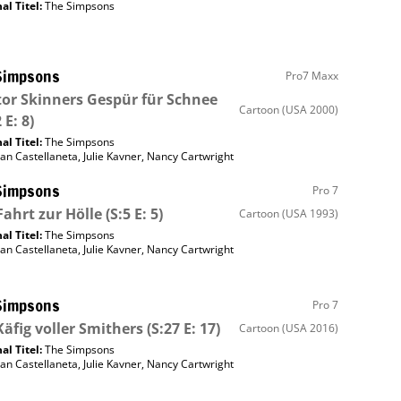
al Titel:
The Simpsons
Simpsons
Pro7 Maxx
or Skinners Gespür für Schnee
Cartoon
(USA 2000)
 E: 8)
al Titel:
The Simpsons
an Castellaneta
,
Julie Kavner
,
Nancy Cartwright
Simpsons
Pro 7
Fahrt zur Hölle
(S:5 E: 5)
Cartoon
(USA 1993)
al Titel:
The Simpsons
an Castellaneta
,
Julie Kavner
,
Nancy Cartwright
Simpsons
Pro 7
Käfig voller Smithers
(S:27 E: 17)
Cartoon
(USA 2016)
al Titel:
The Simpsons
an Castellaneta
,
Julie Kavner
,
Nancy Cartwright