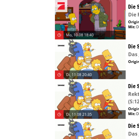
Die 
Die 
Origin
Mit
:
D
Mo, 10.08 18:40
Die 
Das
Origin
Di, 11.08 20:40
Die 
Rekt
(S:12
Origin
Mit
:
D
Di, 11.08 21:35
Die 
Das