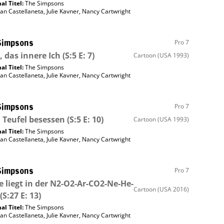
al Titel:
The Simpsons
an Castellaneta
,
Julie Kavner
,
Nancy Cartwright
Simpsons
Pro 7
, das innere Ich
(S:5 E: 7)
Cartoon
(USA 1993)
al Titel:
The Simpsons
an Castellaneta
,
Julie Kavner
,
Nancy Cartwright
Simpsons
Pro 7
Teufel besessen
(S:5 E: 10)
Cartoon
(USA 1993)
al Titel:
The Simpsons
an Castellaneta
,
Julie Kavner
,
Nancy Cartwright
Simpsons
Pro 7
e liegt in der N2-O2-Ar-CO2-Ne-He-
Cartoon
(USA 2016)
(S:27 E: 13)
al Titel:
The Simpsons
an Castellaneta
,
Julie Kavner
,
Nancy Cartwright