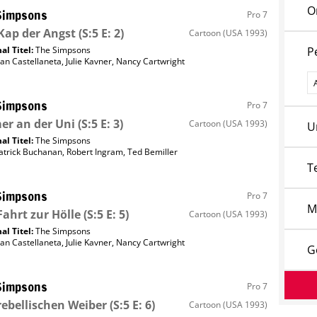
O
Simpsons
Pro 7
Kap der Angst
(S:5 E: 2)
Cartoon
(USA 1993)
al Titel:
The Simpsons
P
an Castellaneta
,
Julie Kavner
,
Nancy Cartwright
P
Simpsons
Pro 7
r an der Uni
(S:5 E: 3)
Cartoon
(USA 1993)
U
al Titel:
The Simpsons
atrick Buchanan
,
Robert Ingram
,
Ted Bemiller
T
Simpsons
Pro 7
M
Fahrt zur Hölle
(S:5 E: 5)
Cartoon
(USA 1993)
al Titel:
The Simpsons
an Castellaneta
,
Julie Kavner
,
Nancy Cartwright
G
Simpsons
Pro 7
rebellischen Weiber
(S:5 E: 6)
Cartoon
(USA 1993)