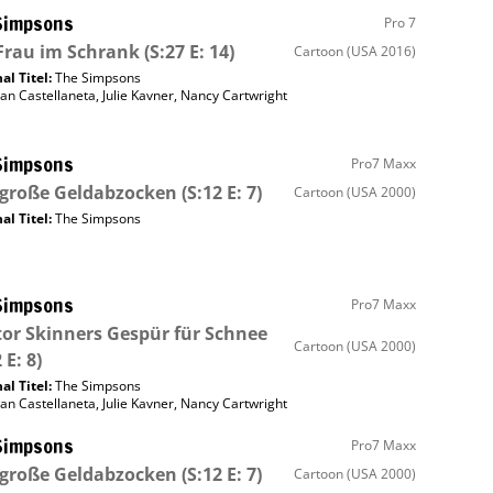
Simpsons
Pro 7
Frau im Schrank
(S:27 E: 14)
Cartoon
(USA 2016)
al Titel:
The Simpsons
an Castellaneta
,
Julie Kavner
,
Nancy Cartwright
Simpsons
Pro7 Maxx
 große Geldabzocken
(S:12 E: 7)
Cartoon
(USA 2000)
al Titel:
The Simpsons
Simpsons
Pro7 Maxx
or Skinners Gespür für Schnee
Cartoon
(USA 2000)
 E: 8)
al Titel:
The Simpsons
an Castellaneta
,
Julie Kavner
,
Nancy Cartwright
Simpsons
Pro7 Maxx
 große Geldabzocken
(S:12 E: 7)
Cartoon
(USA 2000)