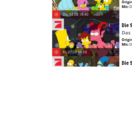
Origin
Mit
:
D
Do, 13.08 18:40
Die 
Das
Origin
Mit
:
D
Fr, 07.08 08:10
Die 
Ein 
Origin
Mit
:
D
Sa, 08.08 05:35
Die 
Sky-
Origin
Mit
:
D
Sa, 08.08 05:55