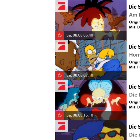
Die 
Am 
Origin
Mit
:
D
Sa, 08.08 06:40
Die 
Home
Origin
Mit
:
P
Sa, 08.08 07:10
Die 
Die 
Origin
Mit
:
D
Sa, 08.08 15:10
Die 
Die 