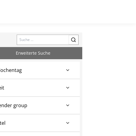
Search
Erweiterte Suche
ochentag
eit
ender group
tel