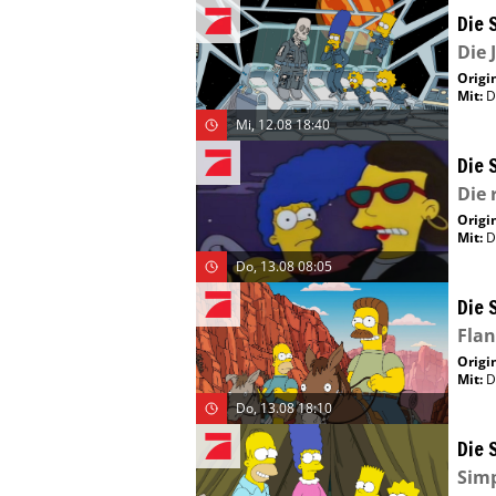
Die 
Die 
Origin
Mit
:
D
Mi, 12.08 18:40
Die 
Die 
Origin
Mit
:
D
Do, 13.08 08:05
Die 
Fla
Origin
Mit
:
D
Do, 13.08 18:10
Die 
Simp