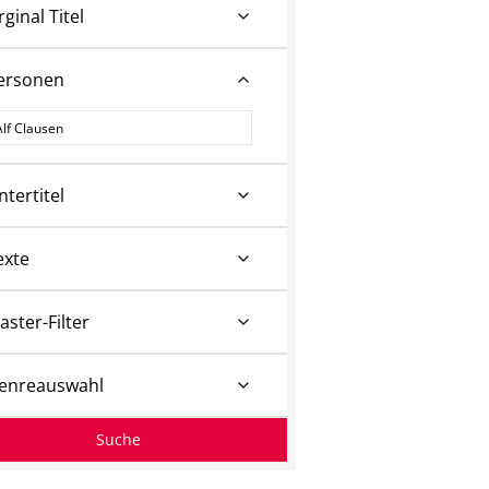
rginal Titel
ersonen
ersonen
ntertitel
exte
aster-Filter
enreauswahl
Suche